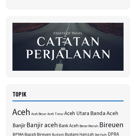
TOPIK
Aceh
Banda Aceh
Aceh Utara
Aceh Besar
Aceh Timur
Bireuen
Banjir aceh
Banjir
Bank Aceh
Bener Meriah
BPMA
Bupati Bireuen
DPRA
Bustami Hamzah
Bustami
Dek Fadh