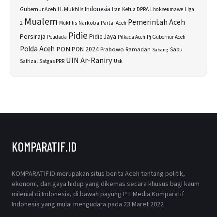
H. Mukhlis
Indonesia
Gubernur Aceh
Ketua DPRA
Lhokseumawe
Liga
Iran
Mualem
Pemerintah Aceh
2
Narkoba
Mukhlis
Partai Aceh
Pidie
Persiraja
Pidie Jaya
Peudada
Pilkada Aceh
Pj Gubernur Aceh
Polda Aceh
PON
PON 2024
Prabowo
Sabu
Ramadan
Sabang
UIN Ar-Raniry
Safrizal
Satgas PRR
Usk
KOMPARATIF.ID
KOMPARATIF.ID merupakan situs berita Aceh tentang politik,
ekonomi, dan gaya hidup yang dikemas secara khusus bagi kaum
milenial di Indonesia, di bawah payung PT Media Komparatif
Indonesia yang mulai mengudara pada 23 Maret 2022