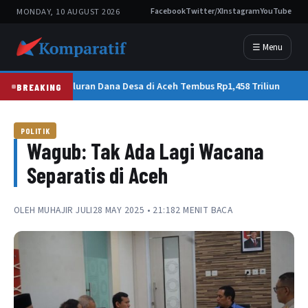
MONDAY, 10 AUGUST 2026
Facebook
Twitter/X
Instagram
YouTube
☰ Menu
Penyaluran Dana Desa di Aceh Tembus Rp1,458 Triliun
BREAKING
POLITIK
Wagub: Tak Ada Lagi Wacana
Separatis di Aceh
OLEH
MUHAJIR JULI
28 MAY 2025 • 21:18
2 MENIT BACA