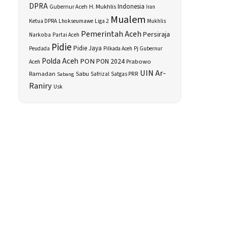
DPRA
H. Mukhlis
Indonesia
Gubernur Aceh
Iran
Mualem
Ketua DPRA
Lhokseumawe
Liga 2
Mukhlis
Pemerintah Aceh
Persiraja
Narkoba
Partai Aceh
Pidie
Pidie Jaya
Peudada
Pilkada Aceh
Pj Gubernur
Polda Aceh
PON
PON 2024
Prabowo
Aceh
UIN Ar-
Sabu
Ramadan
Safrizal
Satgas PRR
Sabang
Raniry
Usk