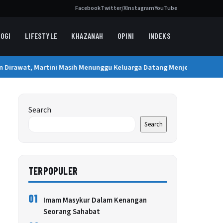
Facebook
Twitter/X
Instagram
YouTube
OGI
LIFESTYLE
KHAZANAH
OPINI
INDEKS
 Dirawat, Martini Masih Menunggu Keluarga Datang Menjemput
Search
Search
TERPOPULER
01
Imam Masykur Dalam Kenangan
Seorang Sahabat