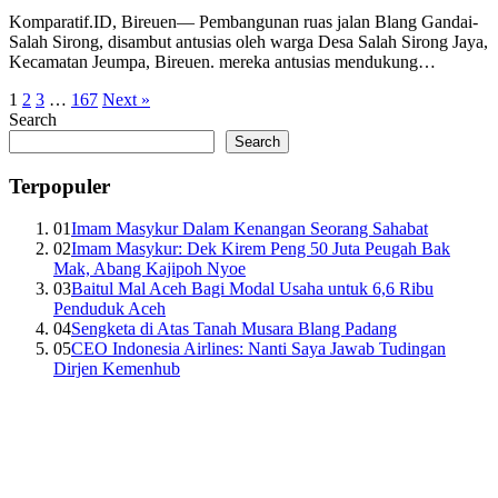
Komparatif.ID, Bireuen— Pembangunan ruas jalan Blang Gandai-
Salah Sirong, disambut antusias oleh warga Desa Salah Sirong Jaya,
Kecamatan Jeumpa, Bireuen. mereka antusias mendukung…
1
2
3
…
167
Next »
Search
Search
Terpopuler
01
Imam Masykur Dalam Kenangan Seorang Sahabat
02
Imam Masykur: Dek Kirem Peng 50 Juta Peugah Bak
Mak, Abang Kajipoh Nyoe
03
Baitul Mal Aceh Bagi Modal Usaha untuk 6,6 Ribu
Penduduk Aceh
04
Sengketa di Atas Tanah Musara Blang Padang
05
CEO Indonesia Airlines: Nanti Saya Jawab Tudingan
Dirjen Kemenhub