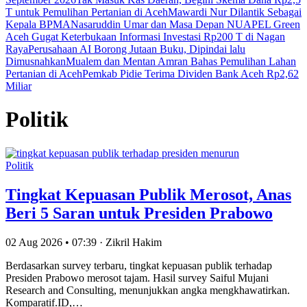
T untuk Pemulihan Pertanian di Aceh
Mawardi Nur Dilantik Sebagai
Kepala BPMA
Nasaruddin Umar dan Masa Depan NU
APEL Green
Aceh Gugat Keterbukaan Informasi Investasi Rp200 T di Nagan
Raya
Perusahaan AI Borong Jutaan Buku, Dipindai lalu
Dimusnahkan
Mualem dan Mentan Amran Bahas Pemulihan Lahan
Pertanian di Aceh
Pemkab Pidie Terima Dividen Bank Aceh Rp2,62
Miliar
Politik
Politik
Tingkat Kepuasan Publik Merosot, Anas
Beri 5 Saran untuk Presiden Prabowo
02 Aug 2026 • 07:39 · Zikril Hakim
Berdasarkan survey terbaru, tingkat kepuasan publik terhadap
Presiden Prabowo merosot tajam. Hasil survey Saiful Mujani
Research and Consulting, menunjukkan angka mengkhawatirkan.
Komparatif.ID,…