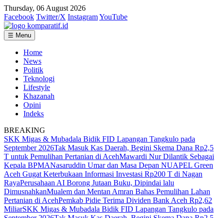
Thursday, 06 August 2026
Facebook
Twitter/X
Instagram
YouTube
☰ Menu
Home
News
Politik
Teknologi
Lifestyle
Khazanah
Opini
Indeks
BREAKING
SKK Migas & Mubadala Bidik FID Lapangan Tangkulo pada
September 2026
Tak Masuk Kas Daerah, Begini Skema Dana Rp2,5
T untuk Pemulihan Pertanian di Aceh
Mawardi Nur Dilantik Sebagai
Kepala BPMA
Nasaruddin Umar dan Masa Depan NU
APEL Green
Aceh Gugat Keterbukaan Informasi Investasi Rp200 T di Nagan
Raya
Perusahaan AI Borong Jutaan Buku, Dipindai lalu
Dimusnahkan
Mualem dan Mentan Amran Bahas Pemulihan Lahan
Pertanian di Aceh
Pemkab Pidie Terima Dividen Bank Aceh Rp2,62
Miliar
SKK Migas & Mubadala Bidik FID Lapangan Tangkulo pada
September 2026
Tak Masuk Kas Daerah, Begini Skema Dana Rp2,5