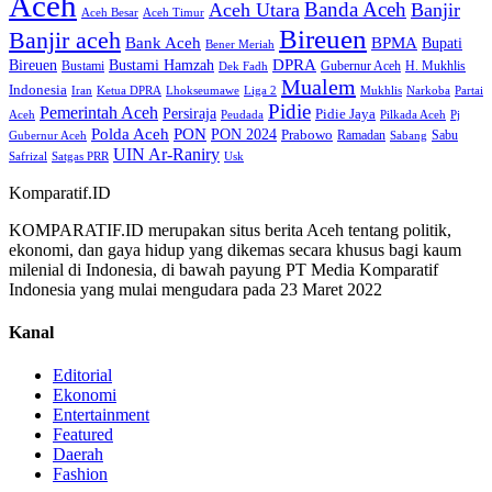
Aceh
Banda Aceh
Aceh Utara
Banjir
Aceh Besar
Aceh Timur
Bireuen
Banjir aceh
Bank Aceh
BPMA
Bupati
Bener Meriah
Bireuen
DPRA
Bustami Hamzah
H. Mukhlis
Bustami
Gubernur Aceh
Dek Fadh
Mualem
Indonesia
Iran
Ketua DPRA
Lhokseumawe
Liga 2
Mukhlis
Narkoba
Partai
Pidie
Pemerintah Aceh
Persiraja
Pidie Jaya
Aceh
Peudada
Pilkada Aceh
Pj
Polda Aceh
PON
PON 2024
Prabowo
Ramadan
Sabu
Gubernur Aceh
Sabang
UIN Ar-Raniry
Safrizal
Satgas PRR
Usk
Komparatif.ID
KOMPARATIF.ID merupakan situs berita Aceh tentang politik,
ekonomi, dan gaya hidup yang dikemas secara khusus bagi kaum
milenial di Indonesia, di bawah payung PT Media Komparatif
Indonesia yang mulai mengudara pada 23 Maret 2022
Kanal
Editorial
Ekonomi
Entertainment
Featured
Daerah
Fashion