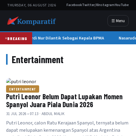
THURSDAY, 06 AUGUST 2026
Facebook
Twitter/X
Instagram
YouTube
☰ Menu
Mawardi Nur Dilantik Sebagai Kepala BPMA
Nasarudd
BREAKING
Entertainment
ENTERTAINMENT
Putri Leonor Belum Dapat Lupakan Momen
Spanyol Juara Piala Dunia 2026
31 JUL 2026 • 07:13 · ABDUL MALIK
Putri Leonor, calon Ratu Kerajaan Spanyol, ternyata belum
dapat melupakan kemenangan Spanyol atas Argentina