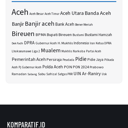
Aceh
Banda Aceh
Aceh Utara
Aceh Besar
Aceh Timur
Banjir aceh
Banjir
Bank Aceh
Bener Meriah
Bireuen
BPMA
Bupati Bireuen
Bustami Hamzah
Bustami
DPRA
H. Mukhlis
Indonesia
Gubernur Aceh
Ketua DPRA
Dek Fadh
Iran
Mualem
Lhokseumawe
Liga 2
Narkoba
Mukhlis
Partai Aceh
Pidie
Pemerintah Aceh
Persiraja
Pidie Jaya
Peudada
Pilkada
Polda Aceh
PON
PON 2024
Prabowo
Aceh
Pj Gubernur Aceh
UIN Ar-Raniry
Sabu
Ramadan
Safrizal
Usk
Sabang
Satgas PRR
KOMPARATIF.ID