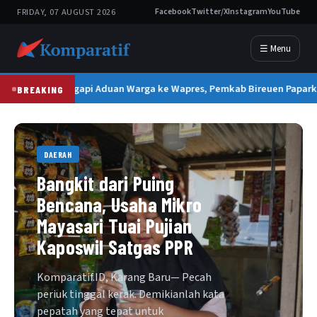
FRIDAY, 07 AUGUST 2026
Facebook
Twitter/X
Instagram
YouTube
☰ Menu
Tanggapi Aduan Warga ke Wapres, Pemkab Bireuen Paparka
BREAKING
DAERAH
Bangkit dari Puing
Bencana, Usaha Mikro
Mayasari Tuai Pujian
Kaposwil Satgas PPR
Komparatif.ID, Karang Baru— Pecah
periuk tinggal kerak. Demikianlah kata
pepatah yang tepat untuk