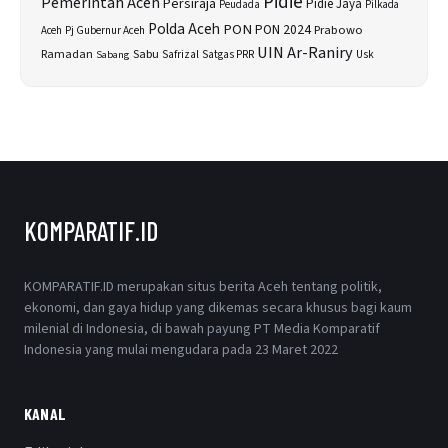
Pidie
Pemerintah Aceh
Persiraja
Pidie Jaya
Peudada
Pilkada
Polda Aceh
PON
PON 2024
Prabowo
Aceh
Pj Gubernur Aceh
UIN Ar-Raniry
Sabu
Ramadan
Safrizal
Satgas PRR
Usk
Sabang
KOMPARATIF.ID
KOMPARATIF.ID merupakan situs berita Aceh tentang politik,
ekonomi, dan gaya hidup yang dikemas secara khusus bagi kaum
milenial di Indonesia, di bawah payung PT Media Komparatif
Indonesia yang mulai mengudara pada 23 Maret 2022
KANAL