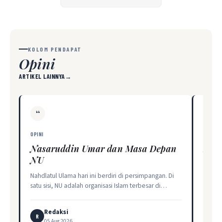
KOLOM PENDAPAT
Opini
ARTIKEL LAINNYA
→
“
“
OPINI
OPINI
Nasaruddin Umar dan Masa Depan
Seme
NU
Kelan
pekerj
Nahdlatul Ulama hari ini berdiri di persimpangan. Di
mempe
satu sisi, NU adalah organisasi Islam terbesar di…
R
Redaksi
R
R
0
05 Aug 2026