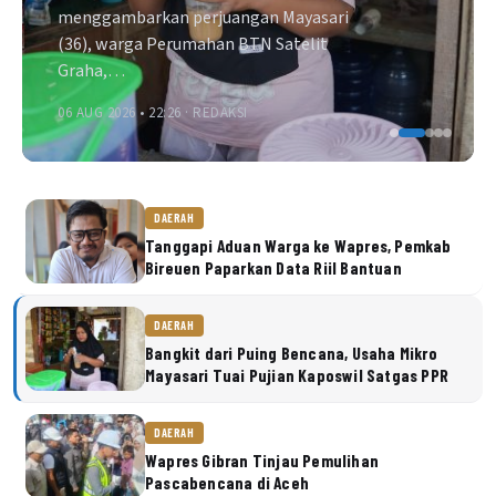
menggambarkan perjuangan Mayasari
(36), warga Perumahan BTN Satelit
Graha,…
06 AUG 2026 • 22:26 ·
REDAKSI
DAERAH
Tanggapi Aduan Warga ke Wapres, Pemkab
Bireuen Paparkan Data Riil Bantuan
DAERAH
Bangkit dari Puing Bencana, Usaha Mikro
Mayasari Tuai Pujian Kaposwil Satgas PPR
DAERAH
Wapres Gibran Tinjau Pemulihan
Pascabencana di Aceh