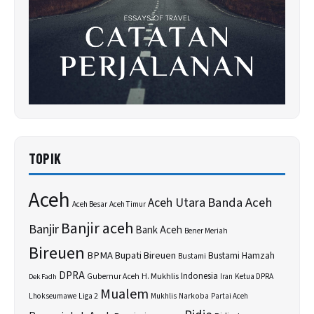
TOPIK
Aceh
Banda Aceh
Aceh Utara
Aceh Besar
Aceh Timur
Banjir aceh
Banjir
Bank Aceh
Bener Meriah
Bireuen
BPMA
Bupati Bireuen
Bustami Hamzah
Bustami
DPRA
H. Mukhlis
Indonesia
Gubernur Aceh
Ketua DPRA
Dek Fadh
Iran
Mualem
Lhokseumawe
Liga 2
Narkoba
Mukhlis
Partai Aceh