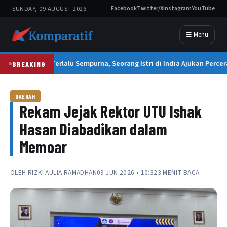
SUNDAY, 09 AUGUST 2026
Facebook
Twitter/X
Instagram
YouTube
☰ Menu
Suami Terlalu Sempurna, Seorang Istri di India Ajukan Percer
BREAKING
DAERAH
Rekam Jejak Rektor UTU Ishak
Hasan Diabadikan dalam
Memoar
OLEH
RIZKI AULIA RAMADHAN
09 JUN 2026 • 10:32
3 MENIT BACA