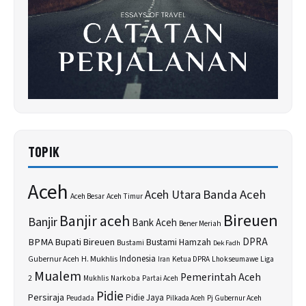
TOPIK
Aceh
Banda Aceh
Aceh Utara
Aceh Besar
Aceh Timur
Bireuen
Banjir aceh
Banjir
Bank Aceh
Bener Meriah
BPMA
Bupati Bireuen
DPRA
Bustami Hamzah
Bustami
Dek Fadh
H. Mukhlis
Indonesia
Gubernur Aceh
Ketua DPRA
Lhokseumawe
Liga
Iran
Mualem
Pemerintah Aceh
2
Narkoba
Mukhlis
Partai Aceh
Pidie
Persiraja
Pidie Jaya
Peudada
Pilkada Aceh
Pj Gubernur Aceh