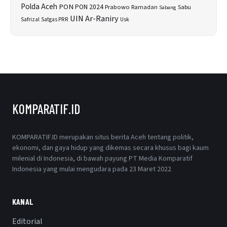
Polda Aceh
PON
PON 2024
Prabowo
Sabu
Ramadan
Sabang
UIN Ar-Raniry
Safrizal
Satgas PRR
Usk
KOMPARATIF.ID
KOMPARATIF.ID merupakan situs berita Aceh tentang politik,
ekonomi, dan gaya hidup yang dikemas secara khusus bagi kaum
milenial di Indonesia, di bawah payung PT Media Komparatif
Indonesia yang mulai mengudara pada 23 Maret 2022
KANAL
Editorial