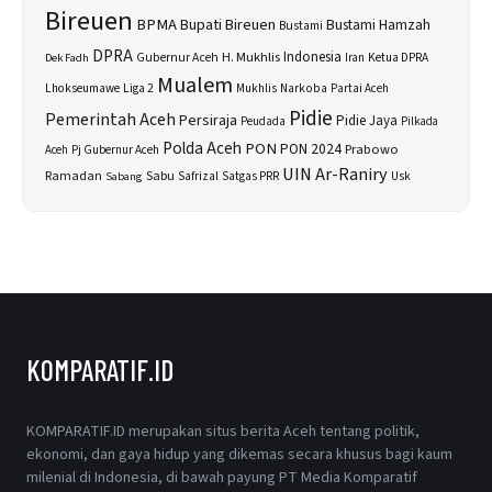
Bireuen
BPMA
Bupati Bireuen
Bustami Hamzah
Bustami
DPRA
H. Mukhlis
Indonesia
Gubernur Aceh
Ketua DPRA
Dek Fadh
Iran
Mualem
Lhokseumawe
Liga 2
Narkoba
Mukhlis
Partai Aceh
Pidie
Pemerintah Aceh
Persiraja
Pidie Jaya
Peudada
Pilkada
Polda Aceh
PON
PON 2024
Prabowo
Aceh
Pj Gubernur Aceh
UIN Ar-Raniry
Sabu
Ramadan
Safrizal
Satgas PRR
Usk
Sabang
KOMPARATIF.ID
KOMPARATIF.ID merupakan situs berita Aceh tentang politik,
ekonomi, dan gaya hidup yang dikemas secara khusus bagi kaum
milenial di Indonesia, di bawah payung PT Media Komparatif