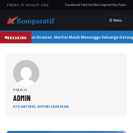
FRIDAY, 07 AUGUST 2026
Facebook
Twitter/X
Instagram
YouTube
☰ Menu
2 Tahun Dirawat, Martini Masih Menunggu Keluarga Datan
BREAKING
PENULIS
ADMIN
570 ARTIKEL DIPUBLIKASIKAN