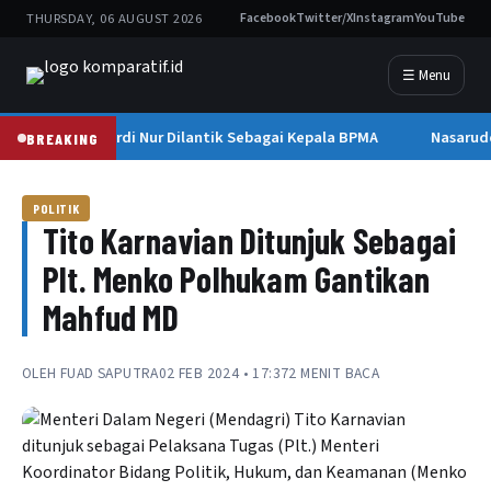
THURSDAY, 06 AUGUST 2026
Facebook
Twitter/X
Instagram
YouTube
☰ Menu
Mawardi Nur Dilantik Sebagai Kepala BPMA
Nasarud
BREAKING
POLITIK
Tito Karnavian Ditunjuk Sebagai
Plt. Menko Polhukam Gantikan
Mahfud MD
OLEH
FUAD SAPUTRA
02 FEB 2024 • 17:37
2 MENIT BACA