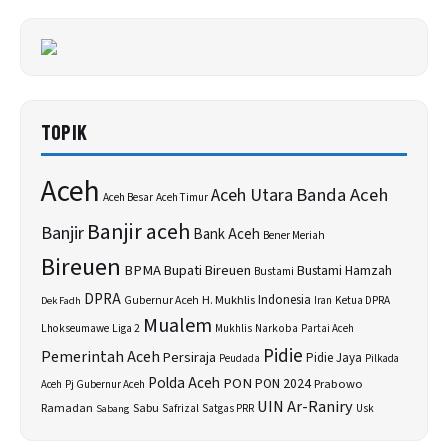
TOPIK
Aceh
Banda Aceh
Aceh Utara
Aceh Besar
Aceh Timur
Banjir aceh
Banjir
Bank Aceh
Bener Meriah
Bireuen
BPMA
Bupati Bireuen
Bustami Hamzah
Bustami
DPRA
H. Mukhlis
Indonesia
Gubernur Aceh
Ketua DPRA
Dek Fadh
Iran
Mualem
Lhokseumawe
Liga 2
Narkoba
Mukhlis
Partai Aceh
Pidie
Pemerintah Aceh
Persiraja
Pidie Jaya
Peudada
Pilkada
Polda Aceh
PON
PON 2024
Prabowo
Aceh
Pj Gubernur Aceh
UIN Ar-Raniry
Sabu
Ramadan
Safrizal
Usk
Sabang
Satgas PRR