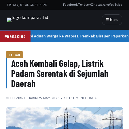
FRIDAY, 07 AUGUST 2026
Facebook
Twitter/X
Instagram
YouTube
☰ Menu
Tanggapi Aduan Warga ke Wapres, Pemkab Bireuen Paparkan 
BREAKING
DAERAH
Aceh Kembali Gelap, Listrik
Padam Serentak di Sejumlah
Daerah
OLEH
ZIKRIL HAKIM
25 MAY 2026 • 20:16
1 MENIT BACA