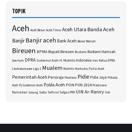
TOPIK
Aceh
Banda Aceh
Aceh Utara
Aceh Besar
Aceh Timur
Banjir aceh
Banjir
Bank Aceh
Bener Meriah
Bireuen
BPMA
Bupati Bireuen
Bustami Hamzah
Bustami
DPRA
H. Mukhlis
Indonesia
Gubernur Aceh
Ketua DPRA
Dek Fadh
Iran
Mualem
Lhokseumawe
Liga 2
Narkoba
Mukhlis
Partai Aceh
Pidie
Pemerintah Aceh
Persiraja
Pidie Jaya
Peudada
Pilkada
Polda Aceh
PON
PON 2024
Prabowo
Aceh
Pj Gubernur Aceh
UIN Ar-Raniry
Sabu
Ramadan
Safrizal
Satgas PRR
Usk
Sabang