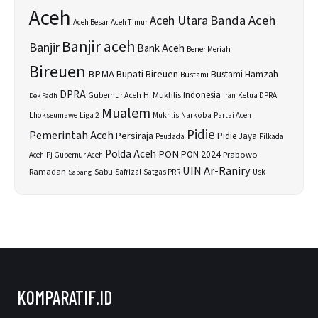
Aceh
Banda Aceh
Aceh Utara
Aceh Besar
Aceh Timur
Banjir aceh
Banjir
Bank Aceh
Bener Meriah
Bireuen
BPMA
Bupati Bireuen
Bustami Hamzah
Bustami
DPRA
H. Mukhlis
Indonesia
Gubernur Aceh
Ketua DPRA
Dek Fadh
Iran
Mualem
Lhokseumawe
Liga 2
Narkoba
Mukhlis
Partai Aceh
Pidie
Pemerintah Aceh
Persiraja
Pidie Jaya
Peudada
Pilkada
Polda Aceh
PON
PON 2024
Prabowo
Aceh
Pj Gubernur Aceh
UIN Ar-Raniry
Sabu
Ramadan
Safrizal
Usk
Sabang
Satgas PRR
KOMPARATIF.ID