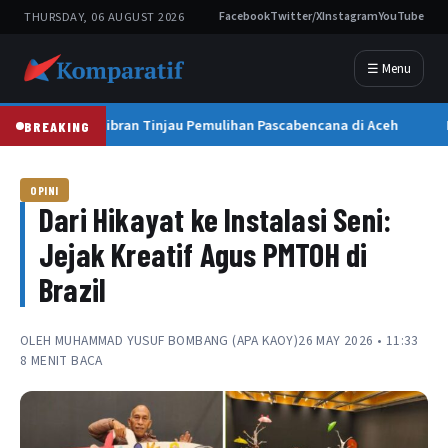
THURSDAY, 06 AUGUST 2026
Facebook
Twitter/X
Instagram
YouTube
☰ Menu
Wapres Gibran Tinjau Pemulihan Pascabencana di Aceh
E
BREAKING
OPINI
Dari Hikayat ke Instalasi Seni:
Jejak Kreatif Agus PMTOH di
Brazil
OLEH
MUHAMMAD YUSUF BOMBANG (APA KAOY)
26 MAY 2026 • 11:33
8 MENIT BACA