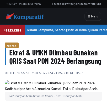
SUNDAY, 09 AUGUST 2026
Facebook
Twitter/X
Instagram
YouTube
☰ Menu
Suami Terlalu Sempurna, Seorang Istri di India Ajukan Perce
BREAKING
WISATA
Ekraf & UMKM Diimbau Gunakan
QRIS Saat PON 2024 Berlangsung
OLEH
FUAD SAPUTRA
08 AUG 2024 • 19:57
2 MENIT BACA
Kadisbudpar Aceh Almuniza Kamal. Foto: Disbudpar Aceh.