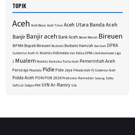
TOPIK
Aceh
Banda Aceh
Aceh Utara
Aceh Besar
Aceh Timur
Bireuen
Banjir aceh
Banjir
Bank Aceh
Bener Meriah
BPMA
Bupati Bireuen
DPRA
Bustami Hamzah
Bustami
Dek Fadh
H. Mukhlis
Indonesia
Gubernur Aceh
Ketua DPRA
Lhokseumawe
Liga
Iran
Mualem
Pemerintah Aceh
2
Narkoba
Mukhlis
Partai Aceh
Pidie
Persiraja
Pidie Jaya
Peudada
Pilkada Aceh
Pj Gubernur Aceh
Polda Aceh
PON
PON 2024
Prabowo
Sabu
Ramadan
Sabang
UIN Ar-Raniry
Safrizal
Satgas PRR
Usk