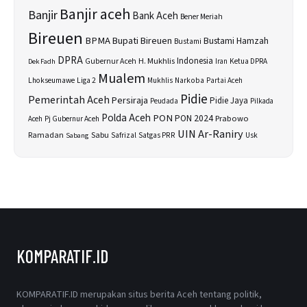
Banjir aceh
Banjir
Bank Aceh
Bener Meriah
Bireuen
BPMA
Bupati Bireuen
Bustami Hamzah
Bustami
DPRA
H. Mukhlis
Indonesia
Gubernur Aceh
Ketua DPRA
Dek Fadh
Iran
Mualem
Lhokseumawe
Liga 2
Narkoba
Mukhlis
Partai Aceh
Pidie
Pemerintah Aceh
Persiraja
Pidie Jaya
Peudada
Pilkada
Polda Aceh
PON
PON 2024
Prabowo
Aceh
Pj Gubernur Aceh
UIN Ar-Raniry
Sabu
Ramadan
Safrizal
Satgas PRR
Usk
Sabang
KOMPARATIF.ID
KOMPARATIF.ID merupakan situs berita Aceh tentang politik,