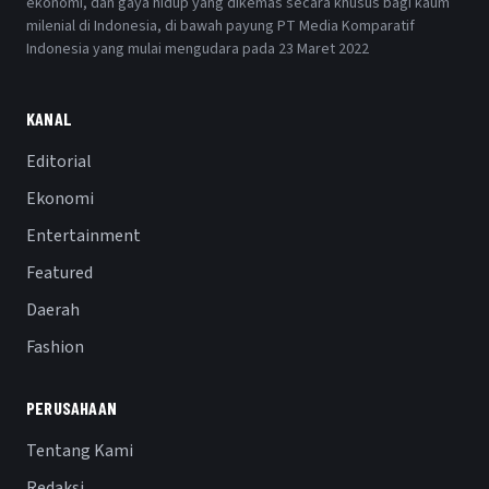
ekonomi, dan gaya hidup yang dikemas secara khusus bagi kaum
milenial di Indonesia, di bawah payung PT Media Komparatif
Indonesia yang mulai mengudara pada 23 Maret 2022
KANAL
Editorial
Ekonomi
Entertainment
Featured
Daerah
Fashion
PERUSAHAAN
Tentang Kami
Redaksi