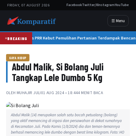
FRIDAY, 07 AUGUST 2026
Facebook
Twitter/X
Instagram
YouTube
☰ Menu
Satgas PRR Kebut Pemulihan Pertanian Terdampak Bencan
BREAKING
GAYA HIDUP
Abdul Malik, Si Bolang Juli
Tangkap Lele Dumbo 5 Kg
OLEH
MUHAJIR JULI
01 AUG 2024 • 18:44
4 MENIT BACA
Abdul Malik (14) merupakan salah satu bocah petualang (bolang)
yang aktif memancing di irigasi dan persawahan di dekat rumahnya
di Kecamatan Juli. Pada Kamis (1/8/2024) dia dan teman-temannya
berhasil memancing lele dumbo dengan berat lima kilogram. Foto: HO