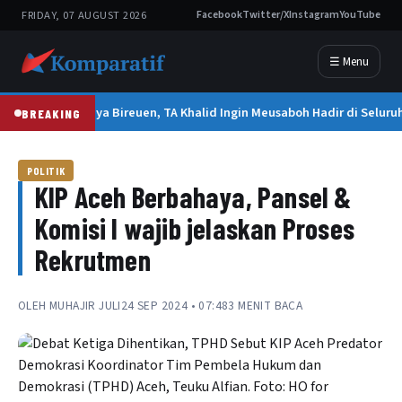
FRIDAY, 07 AUGUST 2026
Facebook
Twitter/X
Instagram
YouTube
☰ Menu
Tak Hanya Bireuen, TA Khalid Ingin Meusaboh Hadir di Seluru
BREAKING
POLITIK
KIP Aceh Berbahaya, Pansel &
Komisi I wajib jelaskan Proses
Rekrutmen
OLEH
MUHAJIR JULI
24 SEP 2024 • 07:48
3 MENIT BACA