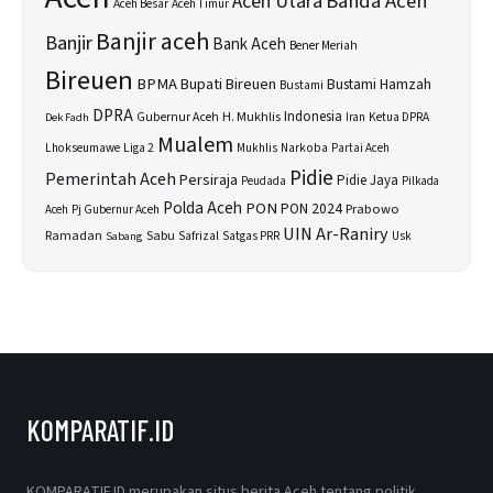
Banda Aceh
Aceh Utara
Aceh Besar
Aceh Timur
Banjir aceh
Banjir
Bank Aceh
Bener Meriah
Bireuen
BPMA
Bupati Bireuen
Bustami Hamzah
Bustami
DPRA
H. Mukhlis
Indonesia
Gubernur Aceh
Ketua DPRA
Dek Fadh
Iran
Mualem
Lhokseumawe
Liga 2
Narkoba
Mukhlis
Partai Aceh
Pidie
Pemerintah Aceh
Persiraja
Pidie Jaya
Peudada
Pilkada
Polda Aceh
PON
PON 2024
Prabowo
Aceh
Pj Gubernur Aceh
UIN Ar-Raniry
Sabu
Ramadan
Safrizal
Satgas PRR
Usk
Sabang
KOMPARATIF.ID
KOMPARATIF.ID merupakan situs berita Aceh tentang politik,