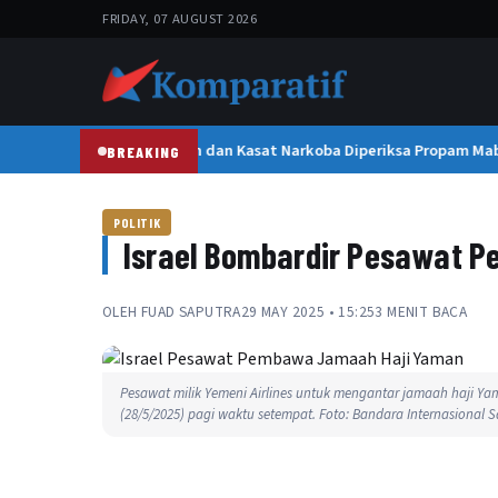
FRIDAY, 07 AUGUST 2026
Kapolresta Banda Aceh dan Kasat Narkoba Diperiksa Propam Mabes
BREAKING
POLITIK
Israel Bombardir Pesawat 
OLEH
FUAD SAPUTRA
29 MAY 2025 • 15:25
3 MENIT BACA
Pesawat milik Yemeni Airlines untuk mengantar jamaah haji Y
(28/5/2025) pagi waktu setempat. Foto: Bandara Internasional 