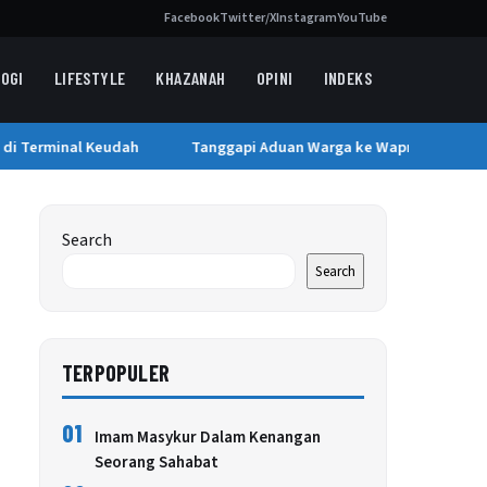
Facebook
Twitter/X
Instagram
YouTube
OGI
LIFESTYLE
KHAZANAH
OPINI
INDEKS
i Terminal Keudah
Tanggapi Aduan Warga ke Wapres, Pemkab B
Search
Search
TERPOPULER
01
Imam Masykur Dalam Kenangan
Seorang Sahabat