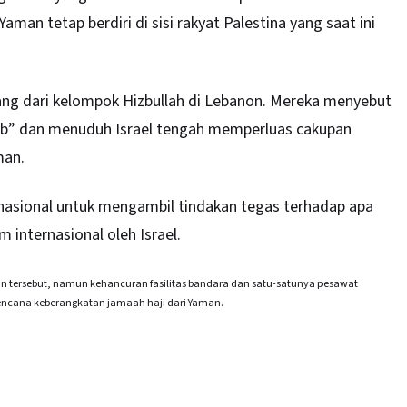
man tetap berdiri di sisi rakyat Palestina yang saat ini
tang dari kelompok Hizbullah di Lebanon. Mereka menyebut
dab” dan menuduh Israel tengah memperluas cakupan
man.
nasional untuk mengambil tindakan tegas terhadap apa
internasional oleh Israel.
n tersebut, namun kehancuran fasilitas bandara dan satu-satunya pesawat
encana keberangkatan jamaah haji dari Yaman.