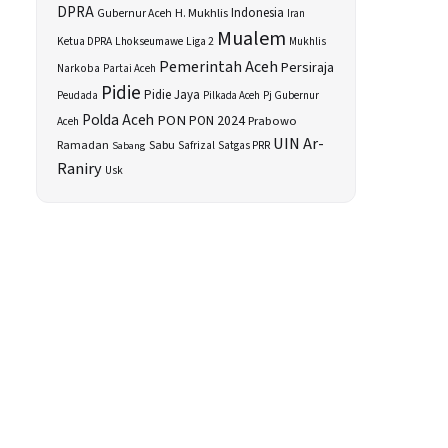
DPRA
H. Mukhlis
Indonesia
Gubernur Aceh
Iran
Mualem
Ketua DPRA
Lhokseumawe
Liga 2
Mukhlis
Pemerintah Aceh
Persiraja
Narkoba
Partai Aceh
Pidie
Pidie Jaya
Peudada
Pilkada Aceh
Pj Gubernur
Polda Aceh
PON
PON 2024
Prabowo
Aceh
UIN Ar-
Sabu
Ramadan
Safrizal
Satgas PRR
Sabang
Raniry
Usk