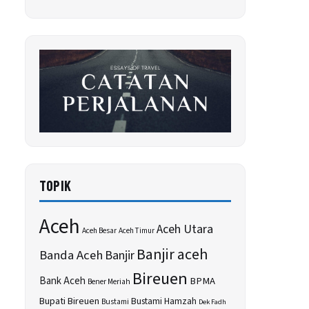
TOPIK
Aceh
Aceh Utara
Aceh Besar
Aceh Timur
Banjir aceh
Banda Aceh
Banjir
Bireuen
Bank Aceh
BPMA
Bener Meriah
Bupati Bireuen
Bustami Hamzah
Bustami
Dek Fadh