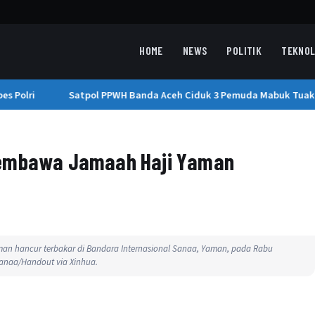
HOME
NEWS
POLITIK
TEKNOL
 Polri
Satpol PPWH Banda Aceh Ciduk 3 Pemuda Mabuk Tuak d
Pembawa Jamaah Haji Yaman
aman hancur terbakar di Bandara Internasional Sanaa, Yaman, pada Rabu
Sanaa/Handout via Xinhua.