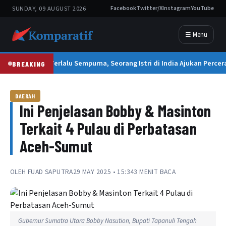
SUNDAY, 09 AUGUST 2026
Facebook
Twitter/X
Instagram
YouTube
☰ Menu
Suami Terlalu Sempurna, Seorang Istri di India Ajukan Percer
BREAKING
DAERAH
Ini Penjelasan Bobby & Masinton
Terkait 4 Pulau di Perbatasan
Aceh-Sumut
OLEH
FUAD SAPUTRA
29 MAY 2025 • 15:34
3 MENIT BACA
Gubernur Sumatra Utara Bobby Nasution, Bupati Tapanuli Tengah