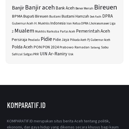
Bireuen
Banjir aceh
Banjir
Bank Aceh
Bener Meriah
BPMA
Bupati Bireuen
DPRA
Bustami Hamzah
Bustami
Dek Fadh
H. Mukhlis
Indonesia
Gubernur Aceh
Ketua DPRA
Lhokseumawe
Liga
Iran
Mualem
Pemerintah Aceh
2
Narkoba
Mukhlis
Partai Aceh
Pidie
Persiraja
Pidie Jaya
Peudada
Pilkada Aceh
Pj Gubernur Aceh
Polda Aceh
PON
PON 2024
Prabowo
Sabu
Ramadan
Sabang
UIN Ar-Raniry
Safrizal
Satgas PRR
Usk
KOMPARATIF.ID
KOMPARATIF.ID merupakan situs berita Aceh tentang politik,
ekonomi, dan gaya hidup yang dikemas secara khusus bagi kaum