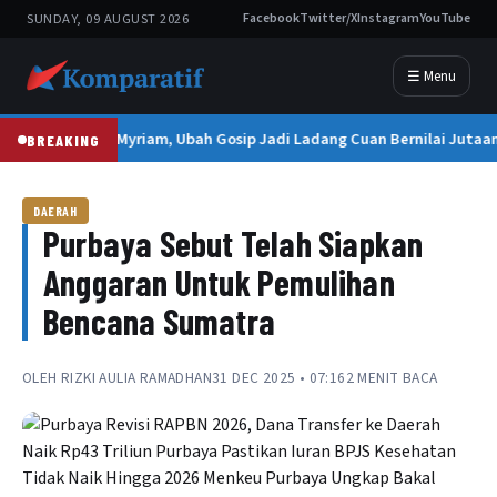
SUNDAY, 09 AUGUST 2026
Facebook
Twitter/X
Instagram
YouTube
☰ Menu
Doña Myriam, Ubah Gosip Jadi Ladang Cuan Bernilai Jutaa
BREAKING
DAERAH
Purbaya Sebut Telah Siapkan
Anggaran Untuk Pemulihan
Bencana Sumatra
OLEH
RIZKI AULIA RAMADHAN
31 DEC 2025 • 07:16
2 MENIT BACA