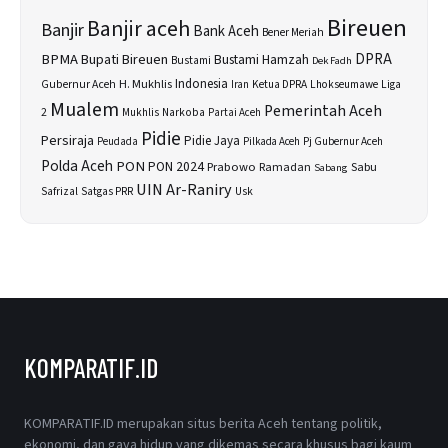
Bireuen
Banjir aceh
Banjir
Bank Aceh
Bener Meriah
BPMA
Bupati Bireuen
DPRA
Bustami Hamzah
Bustami
Dek Fadh
H. Mukhlis
Indonesia
Gubernur Aceh
Ketua DPRA
Lhokseumawe
Liga
Iran
Mualem
Pemerintah Aceh
2
Narkoba
Mukhlis
Partai Aceh
Pidie
Persiraja
Pidie Jaya
Peudada
Pilkada Aceh
Pj Gubernur Aceh
Polda Aceh
PON
PON 2024
Prabowo
Sabu
Ramadan
Sabang
UIN Ar-Raniry
Safrizal
Satgas PRR
Usk
KOMPARATIF.ID
KOMPARATIF.ID merupakan situs berita Aceh tentang politik,
ekonomi, dan gaya hidup yang dikemas secara khusus bagi kaum