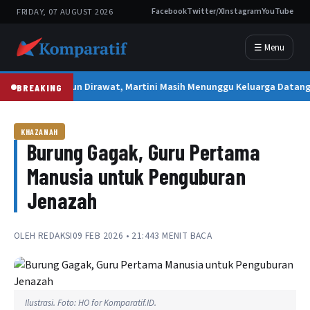
FRIDAY, 07 AUGUST 2026
Facebook
Twitter/X
Instagram
YouTube
☰ Menu
2 Tahun Dirawat, Martini Masih Menunggu Keluarga Datan
BREAKING
KHAZANAH
Burung Gagak, Guru Pertama
Manusia untuk Penguburan
Jenazah
OLEH
REDAKSI
09 FEB 2026 • 21:44
3 MENIT BACA
Ilustrasi. Foto: HO for Komparatif.ID.