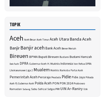
TOPIK
Aceh
Banda Aceh
Aceh Utara
Aceh Besar
Aceh Timur
Banjir aceh
Banjir
Bank Aceh
Bener Meriah
Bireuen
BPMA
Bupati Bireuen
Bustami Hamzah
Bustami
DPRA
H. Mukhlis
Indonesia
Gubernur Aceh
Ketua DPRA
Dek Fadh
Iran
Mualem
Lhokseumawe
Liga 2
Narkoba
Mukhlis
Partai Aceh
Pidie
Pemerintah Aceh
Persiraja
Pidie Jaya
Peudada
Pilkada
Polda Aceh
PON
PON 2024
Prabowo
Aceh
Pj Gubernur Aceh
UIN Ar-Raniry
Sabu
Ramadan
Safrizal
Satgas PRR
Usk
Sabang