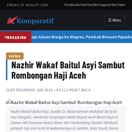
FRIDAY, 07 AUGUST 2026
Facebook
Twitter/X
Instagram
YouTube
☰ Menu
Tanggapi Aduan Warga ke Wapres, Pemkab Bireuen Paparka
BREAKING
DAERAH
Nazhir Wakaf Baitul Asyi Sambut
Rombongan Haji Aceh
OLEH
REDAKSI
05 JUN 2026 • 09:11
2 MENIT BACA
Nazhir Wakaf Baitul Asyi, Syaikh Dr. Abdurrahman Abdullah Ba'id Al-
Asyi (tengah), menerima kunjungan Wakil Bupati Aceh Barat Daya H.
Zaman Akli bersama Ketua Kloter dan Pembimbing Ibadah (Bimbad)
jamaah haji asal Aceh di kediamannya di Jeddah, Arab Saudi, Kamis