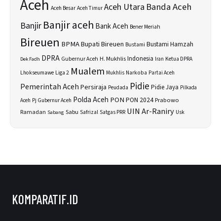
Aceh
Banda Aceh
Aceh Utara
Aceh Besar
Aceh Timur
Banjir aceh
Banjir
Bank Aceh
Bener Meriah
Bireuen
BPMA
Bupati Bireuen
Bustami Hamzah
Bustami
DPRA
H. Mukhlis
Indonesia
Gubernur Aceh
Ketua DPRA
Dek Fadh
Iran
Mualem
Lhokseumawe
Liga 2
Narkoba
Mukhlis
Partai Aceh
Pidie
Pemerintah Aceh
Persiraja
Pidie Jaya
Peudada
Pilkada
Polda Aceh
PON
PON 2024
Prabowo
Aceh
Pj Gubernur Aceh
UIN Ar-Raniry
Sabu
Ramadan
Safrizal
Satgas PRR
Usk
Sabang
KOMPARATIF.ID