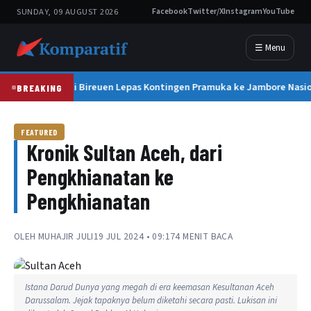
SUNDAY, 09 AUGUST 2026
Facebook
Twitter/X
Instagram
YouTube
☰ Menu
Bupati Bireuen Lepas Kontingen Pramuka ke Jambore Nasion
BREAKING
FEATURED
Kronik Sultan Aceh, dari
Pengkhianatan ke
Pengkhianatan
OLEH
MUHAJIR JULI
19 JUL 2024 • 09:17
4 MENIT BACA
Istana Darud Dunya yang megah di era keemasan Kesultanan Aceh
Darussalam. Jejak tapaknya belum diketahi secara pasti. Lukisan ini