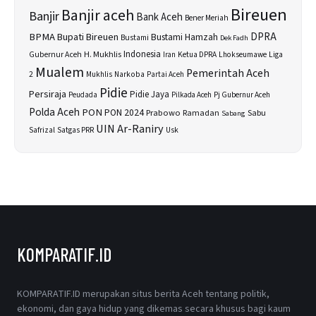
Bireuen
Banjir aceh
Banjir
Bank Aceh
Bener Meriah
BPMA
Bupati Bireuen
DPRA
Bustami Hamzah
Bustami
Dek Fadh
H. Mukhlis
Indonesia
Gubernur Aceh
Ketua DPRA
Lhokseumawe
Liga
Iran
Mualem
Pemerintah Aceh
2
Narkoba
Mukhlis
Partai Aceh
Pidie
Persiraja
Pidie Jaya
Peudada
Pilkada Aceh
Pj Gubernur Aceh
Polda Aceh
PON
PON 2024
Prabowo
Sabu
Ramadan
Sabang
UIN Ar-Raniry
Safrizal
Satgas PRR
Usk
KOMPARATIF.ID
KOMPARATIF.ID merupakan situs berita Aceh tentang politik,
ekonomi, dan gaya hidup yang dikemas secara khusus bagi kaum