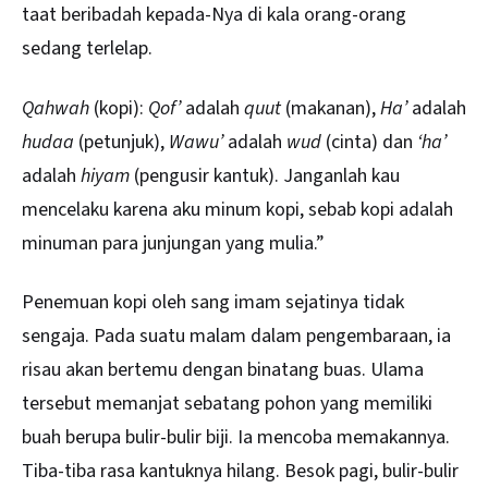
taat beribadah kepada-Nya di kala orang-orang
sedang terlelap.
Qahwah
(kopi):
Qof’
adalah
quut
(makanan),
Ha’
adalah
hudaa
(petunjuk),
Wawu’
adalah
wud
(cinta) dan
‘ha’
adalah
hiyam
(pengusir kantuk). Janganlah kau
mencelaku karena aku minum kopi, sebab kopi adalah
minuman para junjungan yang mulia.”
Penemuan kopi oleh sang imam sejatinya tidak
sengaja. Pada suatu malam dalam pengembaraan, ia
risau akan bertemu dengan binatang buas. Ulama
tersebut memanjat sebatang pohon yang memiliki
buah berupa bulir-bulir biji. Ia mencoba memakannya.
Tiba-tiba rasa kantuknya hilang. Besok pagi, bulir-bulir