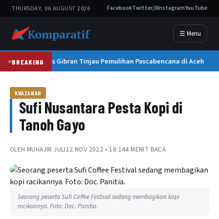
THURSDAY, 06 AUGUST 2026
Facebook
Twitter/X
Instagram
YouTube
☰ Menu
Wapres Gibran Tinjau Pemulihan Pascabencana di Aceh
BREAKING
KHAZANAH
Sufi Nusantara Pesta Kopi di
Tanoh Gayo
OLEH
MUHAJIR JULI
12 NOV 2022 • 18:14
4 MENIT BACA
Seorang peserta Sufi Coffee Festival sedang membagikan kopi
racikannya. Foto: Doc. Panitia.