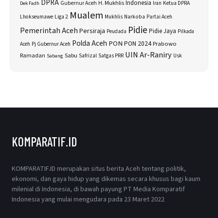
DPRA
H. Mukhlis
Indonesia
Gubernur Aceh
Ketua DPRA
Dek Fadh
Iran
Mualem
Lhokseumawe
Liga 2
Narkoba
Mukhlis
Partai Aceh
Pidie
Pemerintah Aceh
Persiraja
Pidie Jaya
Peudada
Pilkada
Polda Aceh
PON
PON 2024
Prabowo
Aceh
Pj Gubernur Aceh
UIN Ar-Raniry
Sabu
Ramadan
Safrizal
Usk
Sabang
Satgas PRR
KOMPARATIF.ID
KOMPARATIF.ID merupakan situs berita Aceh tentang politik,
ekonomi, dan gaya hidup yang dikemas secara khusus bagi kaum
milenial di Indonesia, di bawah payung PT Media Komparatif
Indonesia yang mulai mengudara pada 23 Maret 2022