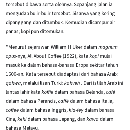
tersebut dibawa serta olehnya. Sepanjang jalan ia
mengudap bulir-bulir tersebut. Sisanya yang kering
dipanggang dan ditumbuk. Kemudian dicampur air
panas; kopi pun ditemukan.
“Menurut sejarawan William H Uker dalam
magnum
opus
-nya, All About Coffee (1922), kata
kopi
mulai
masuk ke dalam bahasa-bahasa Eropa sekitar tahun
1600-an. Kata tersebut diadaptasi dari bahasa Arab:
qahwa
, melalui lisan Turki:
kahveh
. Dari istilah Arab ini
lantas lahir kata
koffie
dalam bahasa Belanda,
caf
é
dalam bahasa Perancis,
caff
è
dalam bahasa Italia,
coffee
dalam bahasa Inggris,
kia-fey
dalam bahasa
Cina,
kehi
dalam bahasa Jepang, dan
kawa
dalam
bahasa Melayu.