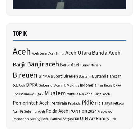
TOPIK
Aceh
Banda Aceh
Aceh Utara
Aceh Besar
Aceh Timur
Banjir aceh
Banjir
Bank Aceh
Bener Meriah
Bireuen
BPMA
Bupati Bireuen
Bustami Hamzah
Bustami
DPRA
H. Mukhlis
Indonesia
Gubernur Aceh
Ketua DPRA
Dek Fadh
Iran
Mualem
Lhokseumawe
Liga 2
Narkoba
Mukhlis
Partai Aceh
Pidie
Pemerintah Aceh
Persiraja
Pidie Jaya
Peudada
Pilkada
Polda Aceh
PON
PON 2024
Prabowo
Aceh
Pj Gubernur Aceh
UIN Ar-Raniry
Sabu
Ramadan
Safrizal
Satgas PRR
Usk
Sabang