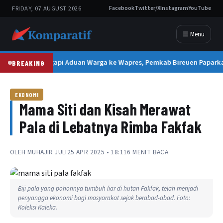
FRIDAY, 07 AUGUST 2026
Facebook
Twitter/X
Instagram
YouTube
☰ Menu
Tanggapi Aduan Warga ke Wapres, Pemkab Bireuen Paparkan
BREAKING
EKONOMI
Mama Siti dan Kisah Merawat
Pala di Lebatnya Rimba Fakfak
OLEH
MUHAJIR JULI
25 APR 2025 • 18:11
6 MENIT BACA
Biji pala yang pohonnya tumbuh liar di hutan Fakfak, telah menjadi
penyangga ekonomi bagi masyarakat sejak berabad-abad. Foto:
Koleksi Kaleka.