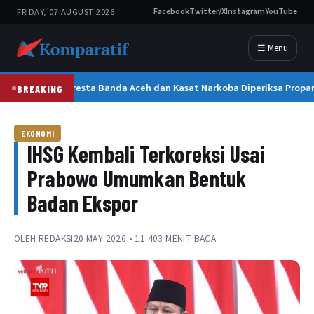
FRIDAY, 07 AUGUST 2026
Facebook
Twitter/X
Instagram
YouTube
☰ Menu
Kapolresta Banda Aceh dan Kasat Narkoba Diperiksa Propam
BREAKING
EKONOMI
IHSG Kembali Terkoreksi Usai
Prabowo Umumkan Bentuk
Badan Ekspor
OLEH
REDAKSI
20 MAY 2026 • 11:40
3 MENIT BACA