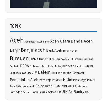
TOPIK
Aceh
Banda Aceh
Aceh Utara
Aceh Besar
Aceh Timur
Banjir aceh
Banjir
Bank Aceh
Bener Meriah
Bireuen
BPMA
Bupati Bireuen
Bustami Hamzah
Bustami
DPRA
H. Mukhlis
Indonesia
Gubernur Aceh
Ketua DPRA
Dek Fadh
Iran
Mualem
Lhokseumawe
Liga 2
Narkoba
Mukhlis
Partai Aceh
Pidie
Pemerintah Aceh
Persiraja
Pidie Jaya
Peudada
Pilkada
Polda Aceh
PON
PON 2024
Prabowo
Aceh
Pj Gubernur Aceh
UIN Ar-Raniry
Sabu
Ramadan
Safrizal
Satgas PRR
Usk
Sabang