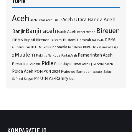
TOPIK
Aceh
Banda Aceh
Aceh Utara
Aceh Besar
Aceh Timur
Bireuen
Banjir aceh
Banjir
Bank Aceh
Bener Meriah
BPMA
Bupati Bireuen
DPRA
Bustami Hamzah
Bustami
Dek Fadh
H. Mukhlis
Indonesia
Gubernur Aceh
Ketua DPRA
Lhokseumawe
Liga
Iran
Mualem
Pemerintah Aceh
2
Narkoba
Mukhlis
Partai Aceh
Pidie
Persiraja
Pidie Jaya
Peudada
Pilkada Aceh
Pj Gubernur Aceh
Polda Aceh
PON
PON 2024
Prabowo
Sabu
Ramadan
Sabang
UIN Ar-Raniry
Safrizal
Satgas PRR
Usk
KOMPARATIF.ID