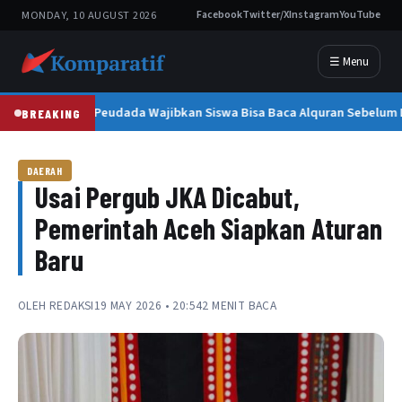
MONDAY, 10 AUGUST 2026
Facebook
Twitter/X
Instagram
YouTube
☰ Menu
SMAN 1 Peudada Wajibkan Siswa Bisa Baca Alquran Sebelum L
BREAKING
DAERAH
Usai Pergub JKA Dicabut,
Pemerintah Aceh Siapkan Aturan
Baru
OLEH
REDAKSI
19 MAY 2026 • 20:54
2 MENIT BACA