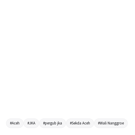
#Aceh
#JKA
#pergub jka
#Sekda Aceh
#Wali Nanggroe