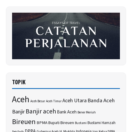
TOPIK
Aceh
Banda Aceh
Aceh Utara
Aceh Besar
Aceh Timur
Banjir aceh
Banjir
Bank Aceh
Bener Meriah
Bireuen
BPMA
Bupati Bireuen
Bustami Hamzah
Bustami
DPRA
H. Mukhlis
Indonesia
Gubernur Aceh
Ketua DPRA
Dek Fadh
Iran