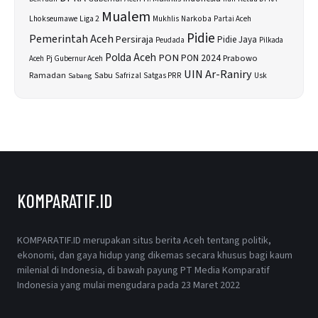
Mualem
Lhokseumawe
Liga 2
Narkoba
Mukhlis
Partai Aceh
Pidie
Pemerintah Aceh
Persiraja
Pidie Jaya
Peudada
Pilkada
Polda Aceh
PON
PON 2024
Prabowo
Aceh
Pj Gubernur Aceh
UIN Ar-Raniry
Sabu
Ramadan
Safrizal
Satgas PRR
Usk
Sabang
KOMPARATIF.ID
KOMPARATIF.ID merupakan situs berita Aceh tentang politik,
ekonomi, dan gaya hidup yang dikemas secara khusus bagi kaum
milenial di Indonesia, di bawah payung PT Media Komparatif
Indonesia yang mulai mengudara pada 23 Maret 2022