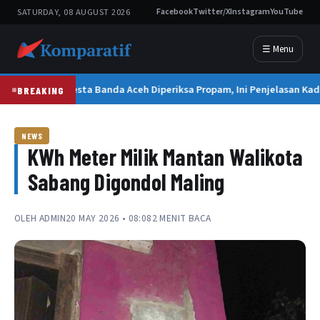
SATURDAY, 08 AUGUST 2026
Facebook
Twitter/X
Instagram
YouTube
☰ Menu
Kapolresta Banda Aceh Diperiksa Propam, Ini Penjelasan Kad
BREAKING
NEWS
KWh Meter Milik Mantan Walikota
Sabang Digondol Maling
OLEH
ADMIN
20 MAY 2026 • 08:08
2 MENIT BACA