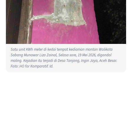
Satu unit KWh meter di kedai tempat kediaman mantan Walikota
Sabang Munawar Liza Zainal, Selasa sore, 19 Mei 2026, digondol
maling. Kejadian itu terjadi di Desa Tanjong, Ingin Jaya, Aceh Besar.
Foto: HO for Komparatif. Id.