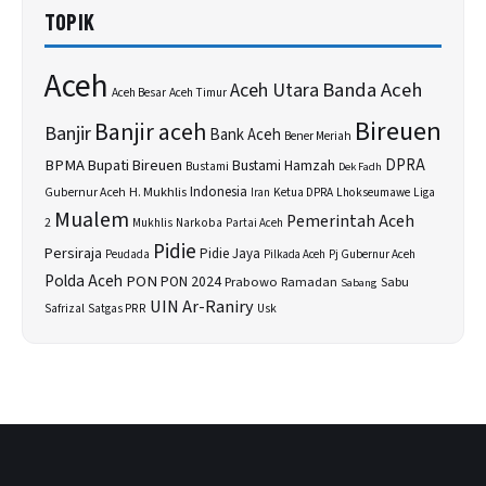
TOPIK
Aceh
Banda Aceh
Aceh Utara
Aceh Besar
Aceh Timur
Bireuen
Banjir aceh
Banjir
Bank Aceh
Bener Meriah
BPMA
Bupati Bireuen
DPRA
Bustami Hamzah
Bustami
Dek Fadh
H. Mukhlis
Indonesia
Gubernur Aceh
Ketua DPRA
Lhokseumawe
Liga
Iran
Mualem
Pemerintah Aceh
2
Narkoba
Mukhlis
Partai Aceh
Pidie
Persiraja
Pidie Jaya
Peudada
Pilkada Aceh
Pj Gubernur Aceh
Polda Aceh
PON
PON 2024
Prabowo
Sabu
Ramadan
Sabang
UIN Ar-Raniry
Safrizal
Satgas PRR
Usk