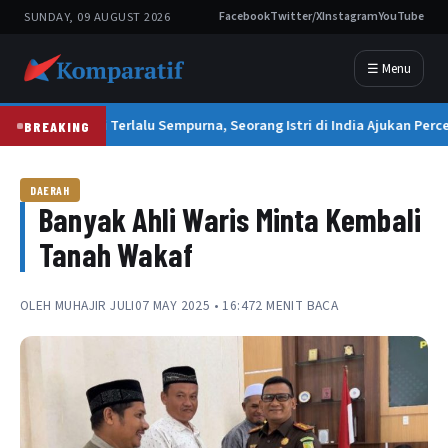
SUNDAY, 09 AUGUST 2026
Facebook
Twitter/X
Instagram
YouTube
☰ Menu
Suami Terlalu Sempurna, Seorang Istri di India Ajukan Perce
BREAKING
DAERAH
Banyak Ahli Waris Minta Kembali
Tanah Wakaf
OLEH
MUHAJIR JULI
07 MAY 2025 • 16:47
2 MENIT BACA