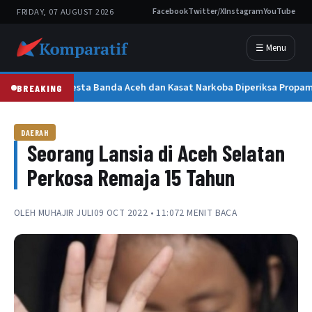
FRIDAY, 07 AUGUST 2026
Facebook
Twitter/X
Instagram
YouTube
☰ Menu
Kapolresta Banda Aceh dan Kasat Narkoba Diperiksa Propam 
BREAKING
DAERAH
Seorang Lansia di Aceh Selatan
Perkosa Remaja 15 Tahun
OLEH
MUHAJIR JULI
09 OCT 2022 • 11:07
2 MENIT BACA