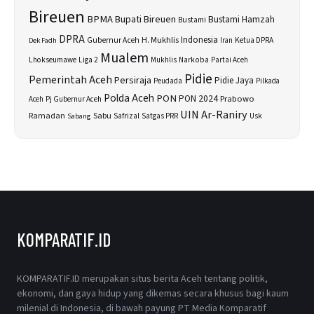
Bireuen
BPMA
Bupati Bireuen
Bustami Hamzah
Bustami
DPRA
H. Mukhlis
Indonesia
Gubernur Aceh
Ketua DPRA
Dek Fadh
Iran
Mualem
Lhokseumawe
Liga 2
Narkoba
Mukhlis
Partai Aceh
Pidie
Pemerintah Aceh
Persiraja
Pidie Jaya
Peudada
Pilkada
Polda Aceh
PON
PON 2024
Prabowo
Aceh
Pj Gubernur Aceh
UIN Ar-Raniry
Sabu
Ramadan
Safrizal
Satgas PRR
Usk
Sabang
KOMPARATIF.ID
KOMPARATIF.ID merupakan situs berita Aceh tentang politik,
ekonomi, dan gaya hidup yang dikemas secara khusus bagi kaum
milenial di Indonesia, di bawah payung PT Media Komparatif