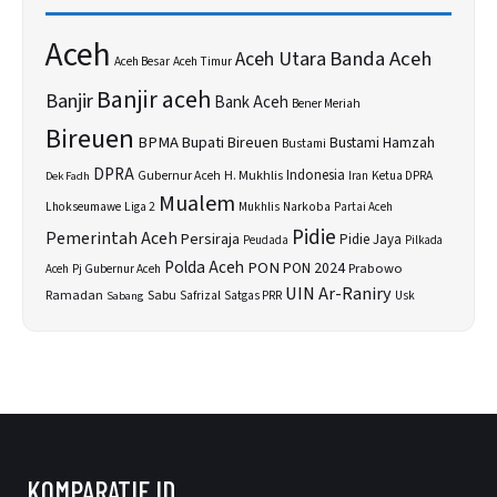
Aceh
Banda Aceh
Aceh Utara
Aceh Besar
Aceh Timur
Banjir aceh
Banjir
Bank Aceh
Bener Meriah
Bireuen
BPMA
Bupati Bireuen
Bustami Hamzah
Bustami
DPRA
H. Mukhlis
Indonesia
Gubernur Aceh
Ketua DPRA
Dek Fadh
Iran
Mualem
Lhokseumawe
Liga 2
Narkoba
Mukhlis
Partai Aceh
Pidie
Pemerintah Aceh
Persiraja
Pidie Jaya
Peudada
Pilkada
Polda Aceh
PON
PON 2024
Prabowo
Aceh
Pj Gubernur Aceh
UIN Ar-Raniry
Sabu
Ramadan
Safrizal
Satgas PRR
Usk
Sabang
KOMPARATIF.ID