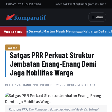
FRIDAY, 07 AUGUST 2026
Facebook
Twitter/X
Instagram
YouTube
☰ Menu
2 Tahun Dirawat, Martini Masih Menunggu Keluarga Datang
BREAKING
DAERAH
Satgas PRR Perkuat Struktur
Jembatan Enang-Enang Demi
Jaga Mobilitas Warga
OLEH
RIZAL BANK PINEUNG
08 JUL 2026 • 18:01
2 MENIT BACA
Kasatgas PRR, Tito Karnavian, dampingi Kaposwil Aceh, Dr. Safrizal