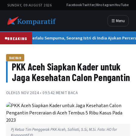
SUNDAY, 09 AUGUST 2026
Facebook
Twitter/X
Instagram
YouTube
☰ Menu
Suami Terlalu Sempurna, Seorang Istri di India Ajukan Percer
BREAKING
DAERAH
PKK Aceh Siapkan Kader untuk
Jaga Kesehatan Calon Pengantin
OLEH
15 NOV 2024 • 09:54
2 MENIT BACA
Pj Ketua Tim Penggerak PKK Aceh, Safriati, S.Si, M.Si. Foto: HO for
Komparatif.ID.