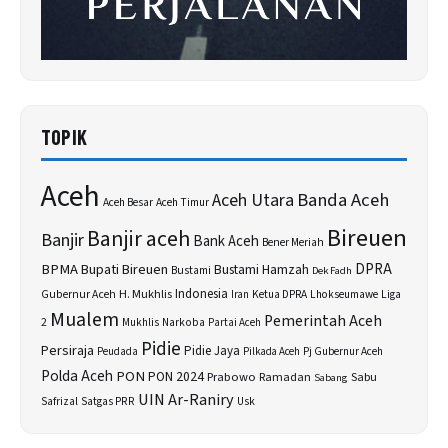
TOPIK
Aceh
Banda Aceh
Aceh Utara
Aceh Besar
Aceh Timur
Bireuen
Banjir aceh
Banjir
Bank Aceh
Bener Meriah
BPMA
Bupati Bireuen
DPRA
Bustami Hamzah
Bustami
Dek Fadh
H. Mukhlis
Indonesia
Gubernur Aceh
Ketua DPRA
Lhokseumawe
Liga
Iran
Mualem
Pemerintah Aceh
2
Narkoba
Mukhlis
Partai Aceh
Pidie
Persiraja
Pidie Jaya
Peudada
Pilkada Aceh
Pj Gubernur Aceh
Polda Aceh
PON
PON 2024
Prabowo
Sabu
Ramadan
Sabang
UIN Ar-Raniry
Safrizal
Satgas PRR
Usk