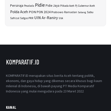
Pidie
Persiraja
Pidie Jaya
Peudada
Pilkada Aceh
Pj Gubernur Aceh
Polda Aceh
PON
PON 2024
Prabowo
Sabu
Ramadan
Sabang
UIN Ar-Raniry
Safrizal
Satgas PRR
Usk
KOMPARATIF.ID
KOMPARATIF.ID merupakan situs berita Aceh tentang politik,
ekonomi, dan gaya hidup yang dikemas secara khusus bagi kaum
milenial di Indonesia, di bawah payung PT Media Komparatif
Indonesia yang mulai mengudara pada 23 Maret 2022
KANAL