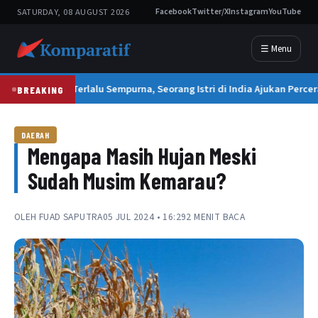
SATURDAY, 08 AUGUST 2026
Facebook
Twitter/X
Instagram
YouTube
☰ Menu
Suami Terlalu Sempurna, Seorang Istri di India Ajukan Percer
BREAKING
DAERAH
Mengapa Masih Hujan Meski
Sudah Musim Kemarau?
OLEH
FUAD SAPUTRA
05 JUL 2024 • 16:29
2 MENIT BACA