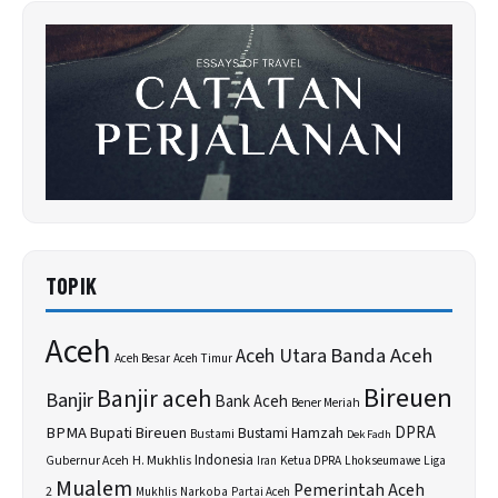
TOPIK
Aceh
Banda Aceh
Aceh Utara
Aceh Besar
Aceh Timur
Bireuen
Banjir aceh
Banjir
Bank Aceh
Bener Meriah
BPMA
Bupati Bireuen
DPRA
Bustami Hamzah
Bustami
Dek Fadh
H. Mukhlis
Indonesia
Gubernur Aceh
Ketua DPRA
Lhokseumawe
Liga
Iran
Mualem
Pemerintah Aceh
2
Narkoba
Mukhlis
Partai Aceh