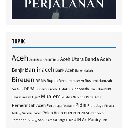
TOPIK
Aceh
Banda Aceh
Aceh Utara
Aceh Besar
Aceh Timur
Banjir aceh
Banjir
Bank Aceh
Bener Meriah
Bireuen
BPMA
Bupati Bireuen
Bustami Hamzah
Bustami
DPRA
H. Mukhlis
Indonesia
Gubernur Aceh
Ketua DPRA
Dek Fadh
Iran
Mualem
Lhokseumawe
Liga 2
Narkoba
Mukhlis
Partai Aceh
Pidie
Pemerintah Aceh
Persiraja
Pidie Jaya
Peudada
Pilkada
Polda Aceh
PON
PON 2024
Prabowo
Aceh
Pj Gubernur Aceh
UIN Ar-Raniry
Sabu
Ramadan
Safrizal
Usk
Sabang
Satgas PRR