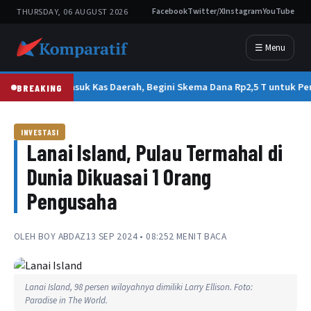
THURSDAY, 06 AUGUST 2026
Facebook
Twitter/X
Instagram
YouTube
☰ Menu
Tak Masuk Kas Daerah, Begini Skema Dana Rp2,5 T untuk Pem
BREAKING
INVESTASI
Lanai Island, Pulau Termahal di
Dunia Dikuasai 1 Orang
Pengusaha
OLEH
BOY ABDAZ
13 SEP 2024 • 08:25
2 MENIT BACA
Lanai Island, 98 persen wilayahnya dimiliki Larry Ellison. Foto:
Paradise in The World.