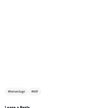
#Kemendagri
#KKR
Leave a Reply