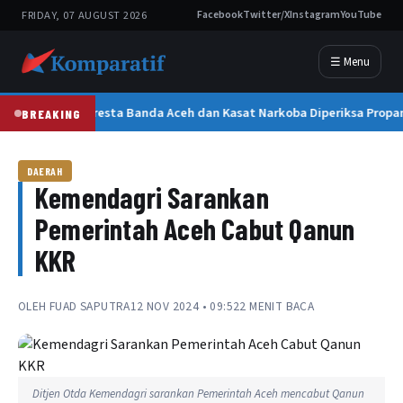
FRIDAY, 07 AUGUST 2026
Facebook
Twitter/X
Instagram
YouTube
☰ Menu
Kapolresta Banda Aceh dan Kasat Narkoba Diperiksa Propam
BREAKING
DAERAH
Kemendagri Sarankan
Pemerintah Aceh Cabut Qanun
KKR
OLEH
FUAD SAPUTRA
12 NOV 2024 • 09:52
2 MENIT BACA
Ditjen Otda Kemendagri sarankan Pemerintah Aceh mencabut Qanun