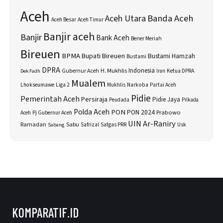
Aceh
Banda Aceh
Aceh Utara
Aceh Besar
Aceh Timur
Banjir aceh
Banjir
Bank Aceh
Bener Meriah
Bireuen
BPMA
Bupati Bireuen
Bustami Hamzah
Bustami
DPRA
H. Mukhlis
Indonesia
Gubernur Aceh
Ketua DPRA
Dek Fadh
Iran
Mualem
Lhokseumawe
Liga 2
Narkoba
Mukhlis
Partai Aceh
Pidie
Pemerintah Aceh
Persiraja
Pidie Jaya
Peudada
Pilkada
Polda Aceh
PON
PON 2024
Prabowo
Aceh
Pj Gubernur Aceh
UIN Ar-Raniry
Sabu
Ramadan
Safrizal
Satgas PRR
Usk
Sabang
KOMPARATIF.ID