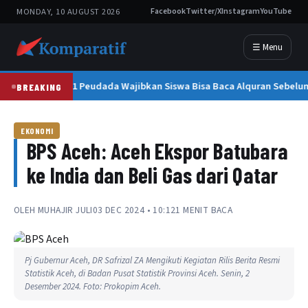
MONDAY, 10 AUGUST 2026
Facebook
Twitter/X
Instagram
YouTube
☰ Menu
SMAN 1 Peudada Wajibkan Siswa Bisa Baca Alquran Sebelum
BREAKING
EKONOMI
BPS Aceh: Aceh Ekspor Batubara
ke India dan Beli Gas dari Qatar
OLEH
MUHAJIR JULI
03 DEC 2024 • 10:12
1 MENIT BACA
Pj Gubernur Aceh, DR Safrizal ZA Mengikuti Kegiatan Rilis Berita Resmi
Statistik Aceh, di Badan Pusat Statistik Provinsi Aceh. Senin, 2
Desember 2024. Foto: Prokopim Aceh.