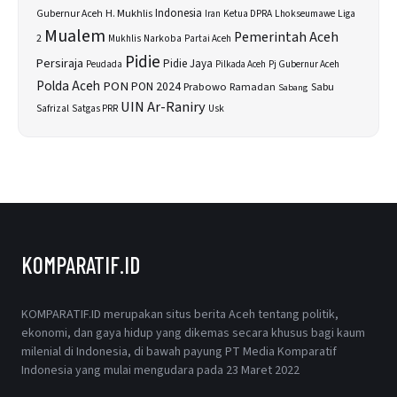
H. Mukhlis
Indonesia
Gubernur Aceh
Ketua DPRA
Lhokseumawe
Liga
Iran
Mualem
Pemerintah Aceh
2
Narkoba
Mukhlis
Partai Aceh
Pidie
Persiraja
Pidie Jaya
Peudada
Pilkada Aceh
Pj Gubernur Aceh
Polda Aceh
PON
PON 2024
Prabowo
Sabu
Ramadan
Sabang
UIN Ar-Raniry
Safrizal
Satgas PRR
Usk
KOMPARATIF.ID
KOMPARATIF.ID merupakan situs berita Aceh tentang politik,
ekonomi, dan gaya hidup yang dikemas secara khusus bagi kaum
milenial di Indonesia, di bawah payung PT Media Komparatif
Indonesia yang mulai mengudara pada 23 Maret 2022