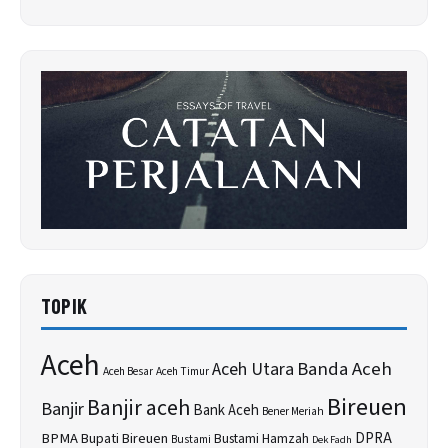
TOPIK
Aceh
Banda Aceh
Aceh Utara
Aceh Besar
Aceh Timur
Bireuen
Banjir aceh
Banjir
Bank Aceh
Bener Meriah
BPMA
Bupati Bireuen
DPRA
Bustami Hamzah
Bustami
Dek Fadh