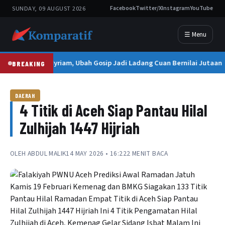
SUNDAY, 09 AUGUST 2026
Facebook
Twitter/X
Instagram
YouTube
☰ Menu
Doña Myriam, Ubah Gosip Jadi Ladang Cuan Bernilai Jutaan
BREAKING
DAERAH
4 Titik di Aceh Siap Pantau Hilal
Zulhijah 1447 Hijriah
OLEH
ABDUL MALIK
14 MAY 2026 • 16:22
2 MENIT BACA