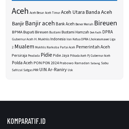
Aceh
Banda Aceh
Aceh Utara
Aceh Besar
Aceh Timur
Bireuen
Banjir aceh
Banjir
Bank Aceh
Bener Meriah
BPMA
Bupati Bireuen
DPRA
Bustami Hamzah
Bustami
Dek Fadh
H. Mukhlis
Indonesia
Gubernur Aceh
Ketua DPRA
Lhokseumawe
Liga
Iran
Mualem
Pemerintah Aceh
2
Narkoba
Mukhlis
Partai Aceh
Pidie
Persiraja
Pidie Jaya
Peudada
Pilkada Aceh
Pj Gubernur Aceh
Polda Aceh
PON
PON 2024
Prabowo
Sabu
Ramadan
Sabang
UIN Ar-Raniry
Safrizal
Satgas PRR
Usk
KOMPARATIF.ID