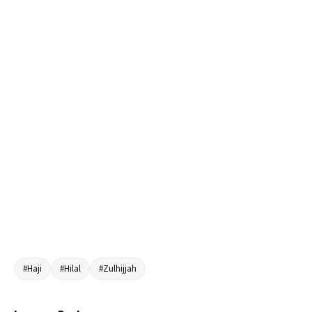
#Haji
#Hilal
#Zulhijjah