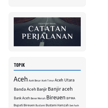
TOPIK
Aceh
Aceh Utara
Aceh Besar
Aceh Timur
Banjir aceh
Banda Aceh
Banjir
Bireuen
Bank Aceh
BPMA
Bener Meriah
Bupati Bireuen
Bustami Hamzah
Bustami
Dek Fadh