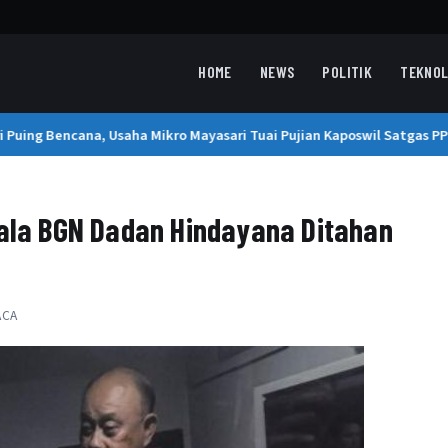
HOME
NEWS
POLITIK
TEKNOL
uing Bencana, Usaha Mikro Mayasari Tuai Pujian Kaposwil Satgas PPR
pala BGN Dadan Hindayana Ditahan
ACA