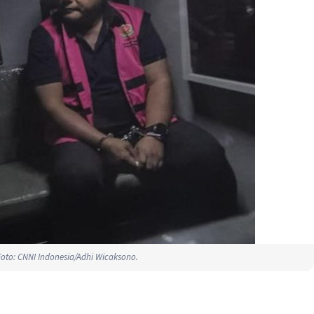
oto: CNNI Indonesia/Adhi Wicaksono.