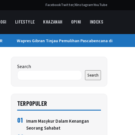
Facebook
Twitter/X
Instagram
YouTube
OGI
LIFESTYLE
KHAZANAH
OPINI
INDEKS
Wapres Gibran Tinjau Pemulihan Pascabencana di Aceh
E
Search
Search
TERPOPULER
01
Imam Masykur Dalam Kenangan
Seorang Sahabat