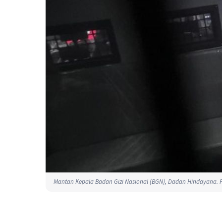
Mantan Kepala Badan Gizi Nasional (BGN), Dadan Hindayana. F