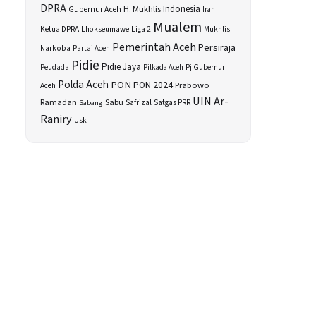
DPRA
H. Mukhlis
Indonesia
Gubernur Aceh
Iran
Mualem
Ketua DPRA
Lhokseumawe
Liga 2
Mukhlis
Pemerintah Aceh
Persiraja
Narkoba
Partai Aceh
Pidie
Pidie Jaya
Peudada
Pilkada Aceh
Pj Gubernur
Polda Aceh
PON
PON 2024
Prabowo
Aceh
UIN Ar-
Sabu
Ramadan
Safrizal
Satgas PRR
Sabang
Raniry
Usk