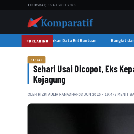
THURSDAY, 06 AUGUST 2026
s, Pemkab Bireuen Paparkan Data Riil Bantuan
Bangkit dari P
BREAKING
DAERAH
Sehari Usai Dicopot, Eks Ke
Kejagung
OLEH
RIZKI AULIA RAMADHAN
03 JUN 2026 • 19:47
3 MENIT B