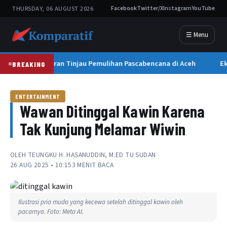
THURSDAY, 06 AUGUST 2026
Facebook
Twitter/X
Instagram
YouTube
☰ Menu
Wapres Gibran Tinjau Pemulihan Pascabencana di Aceh
Ek
BREAKING
ENTERTAINMENT
Wawan Ditinggal Kawin Karena
Tak Kunjung Melamar Wiwin
OLEH
TEUNGKU H. HASANUDDIN, M.ED TU SUDAN
26 AUG 2025 • 10:15
3 MENIT BACA
Ilustrasi pria muda yang kecewa setelah ditinggal kawin oleh
pacarnya. Foto: Meta AI.