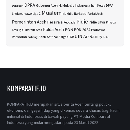
DPRA
H. Mukhlis
Indonesia
Gubernur Aceh
Ketua DPRA
Dek Fadh
Iran
Mualem
Lhokseumawe
Liga 2
Narkoba
Mukhlis
Partai Aceh
Pidie
Pemerintah Aceh
Persiraja
Pidie Jaya
Peudada
Pilkada
Polda Aceh
PON
PON 2024
Prabowo
Aceh
Pj Gubernur Aceh
UIN Ar-Raniry
Sabu
Ramadan
Safrizal
Usk
Sabang
Satgas PRR
KOMPARATIF.ID
KOMPARATIF.ID merupakan situs berita Aceh tentang politik,
ekonomi, dan gaya hidup yang dikemas secara khusus bagi kaum
milenial di Indonesia, di bawah payung PT Media Komparatif
Indonesia yang mulai mengudara pada 23 Maret 2022