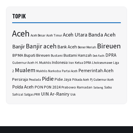
TOPIK
Aceh
Banda Aceh
Aceh Utara
Aceh Besar
Aceh Timur
Bireuen
Banjir aceh
Banjir
Bank Aceh
Bener Meriah
BPMA
Bupati Bireuen
DPRA
Bustami Hamzah
Bustami
Dek Fadh
H. Mukhlis
Indonesia
Gubernur Aceh
Ketua DPRA
Lhokseumawe
Liga
Iran
Mualem
Pemerintah Aceh
2
Narkoba
Mukhlis
Partai Aceh
Pidie
Persiraja
Pidie Jaya
Peudada
Pilkada Aceh
Pj Gubernur Aceh
Polda Aceh
PON
PON 2024
Prabowo
Sabu
Ramadan
Sabang
UIN Ar-Raniry
Safrizal
Satgas PRR
Usk