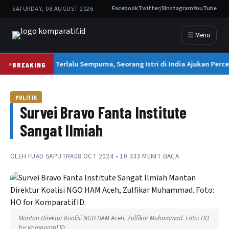
SATURDAY, 08 AUGUST 2026
Facebook
Twitter/X
Instagram
YouTube
☰ Menu
Suami Terlalu Sempurna, Seorang Istri di India Ajukan Perce
BREAKING
POLITIK
Survei Bravo Fanta Institute
Sangat Ilmiah
OLEH
FUAD SAPUTRA
08 OCT 2024 • 10:33
3 MENIT BACA
Mantan Direktur Koalisi NGO HAM Aceh, Zulfikar Muhammad. Foto: HO
for Komparatif.ID.