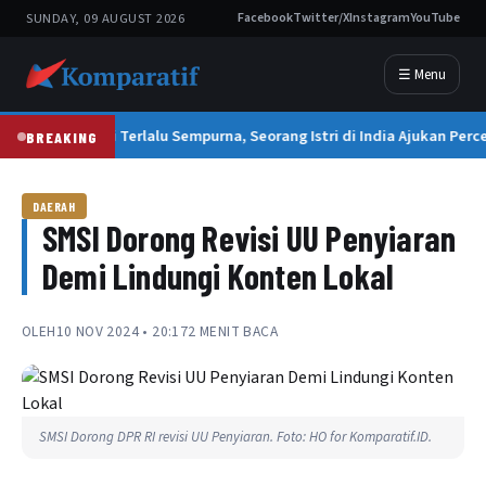
SUNDAY, 09 AUGUST 2026
Facebook
Twitter/X
Instagram
YouTube
☰ Menu
Suami Terlalu Sempurna, Seorang Istri di India Ajukan Perc
BREAKING
DAERAH
SMSI Dorong Revisi UU Penyiaran
Demi Lindungi Konten Lokal
OLEH
10 NOV 2024 • 20:17
2 MENIT BACA
SMSI Dorong DPR RI revisi UU Penyiaran. Foto: HO for Komparatif.ID.