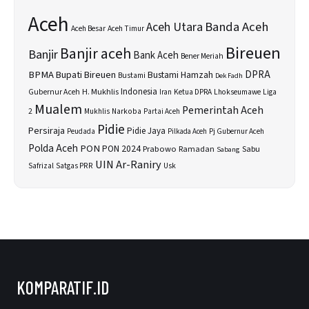
Aceh
Banda Aceh
Aceh Utara
Aceh Besar
Aceh Timur
Bireuen
Banjir aceh
Banjir
Bank Aceh
Bener Meriah
BPMA
Bupati Bireuen
DPRA
Bustami Hamzah
Bustami
Dek Fadh
H. Mukhlis
Indonesia
Gubernur Aceh
Ketua DPRA
Lhokseumawe
Liga
Iran
Mualem
Pemerintah Aceh
2
Narkoba
Mukhlis
Partai Aceh
Pidie
Persiraja
Pidie Jaya
Peudada
Pilkada Aceh
Pj Gubernur Aceh
Polda Aceh
PON
PON 2024
Prabowo
Sabu
Ramadan
Sabang
UIN Ar-Raniry
Safrizal
Satgas PRR
Usk
KOMPARATIF.ID