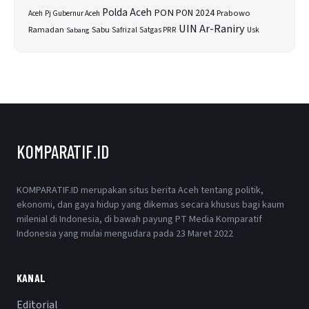
Polda Aceh
PON
PON 2024
Prabowo
Aceh
Pj Gubernur Aceh
UIN Ar-Raniry
Sabu
Ramadan
Safrizal
Satgas PRR
Usk
Sabang
KOMPARATIF.ID
KOMPARATIF.ID merupakan situs berita Aceh tentang politik,
ekonomi, dan gaya hidup yang dikemas secara khusus bagi kaum
milenial di Indonesia, di bawah payung PT Media Komparatif
Indonesia yang mulai mengudara pada 23 Maret 2022
KANAL
Editorial