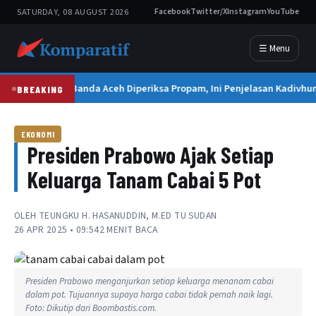
SATURDAY, 08 AUGUST 2026
Facebook
Twitter/X
Instagram
YouTube
☰ Menu
Kapolresta Banda Aceh Diperiksa Propam, Ini Penjelasan Kadivhum
BREAKING
EKONOMI
Presiden Prabowo Ajak Setiap
Keluarga Tanam Cabai 5 Pot
OLEH
TEUNGKU H. HASANUDDIN, M.ED TU SUDAN
26 APR 2025 • 09:54
2 MENIT BACA
Presiden Prabowo menganjurkan setiap keluarga menanam cabai
dalam pot. Tujuannya supaya harga cabai tidak pernah naik lagi.
Foto: Dikutip dari Boombastis.com.