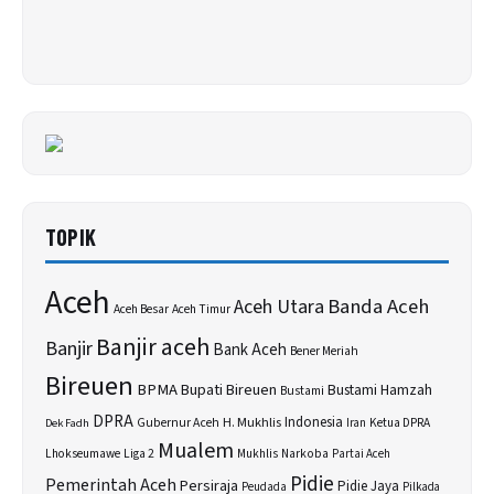
TOPIK
Aceh
Banda Aceh
Aceh Utara
Aceh Besar
Aceh Timur
Banjir aceh
Banjir
Bank Aceh
Bener Meriah
Bireuen
BPMA
Bupati Bireuen
Bustami Hamzah
Bustami
DPRA
H. Mukhlis
Indonesia
Gubernur Aceh
Ketua DPRA
Dek Fadh
Iran
Mualem
Lhokseumawe
Liga 2
Narkoba
Mukhlis
Partai Aceh
Pidie
Pemerintah Aceh
Persiraja
Pidie Jaya
Peudada
Pilkada