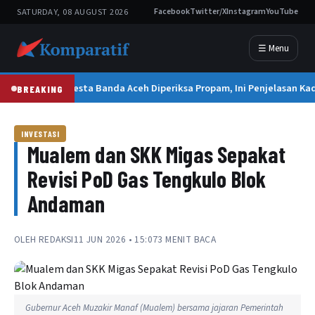
SATURDAY, 08 AUGUST 2026
Facebook
Twitter/X
Instagram
YouTube
☰ Menu
Kapolresta Banda Aceh Diperiksa Propam, Ini Penjelasan Kad
BREAKING
INVESTASI
Mualem dan SKK Migas Sepakat
Revisi PoD Gas Tengkulo Blok
Andaman
OLEH
REDAKSI
11 JUN 2026 • 15:07
3 MENIT BACA
Gubernur Aceh Muzakir Manaf (Mualem) bersama jajaran Pemerintah