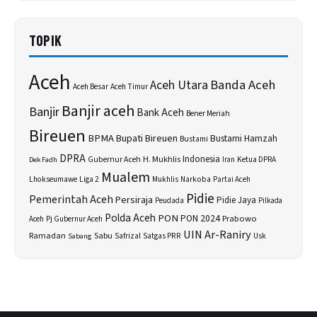
TOPIK
Aceh
Banda Aceh
Aceh Utara
Aceh Besar
Aceh Timur
Banjir aceh
Banjir
Bank Aceh
Bener Meriah
Bireuen
BPMA
Bupati Bireuen
Bustami Hamzah
Bustami
DPRA
H. Mukhlis
Indonesia
Gubernur Aceh
Ketua DPRA
Dek Fadh
Iran
Mualem
Lhokseumawe
Liga 2
Narkoba
Mukhlis
Partai Aceh
Pidie
Pemerintah Aceh
Persiraja
Pidie Jaya
Peudada
Pilkada
Polda Aceh
PON
PON 2024
Prabowo
Aceh
Pj Gubernur Aceh
UIN Ar-Raniry
Sabu
Ramadan
Safrizal
Satgas PRR
Usk
Sabang