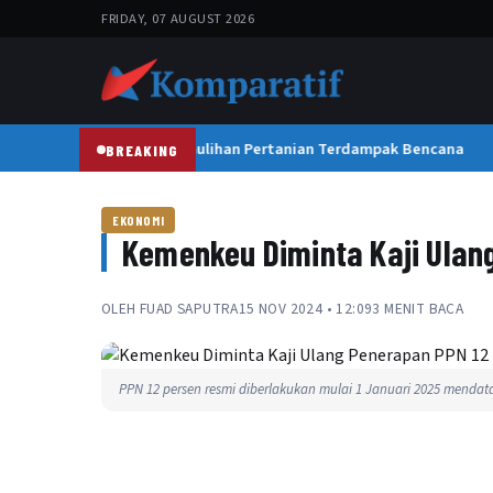
FRIDAY, 07 AUGUST 2026
Satgas PRR Kebut Pemulihan Pertanian Terdampak Bencana
BREAKING
EKONOMI
Kemenkeu Diminta Kaji Ulan
OLEH
FUAD SAPUTRA
15 NOV 2024 • 12:09
3 MENIT BACA
PPN 12 persen resmi diberlakukan mulai 1 Januari 2025 mendatan