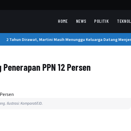
HOME
NEWS
POLITIK
TEKNOL
2 Tahun Dirawat, Martini Masih Menunggu Keluarga Datang Menjem
g Penerapan PPN 12 Persen
g. Ilustrasi: Komparatif.ID.