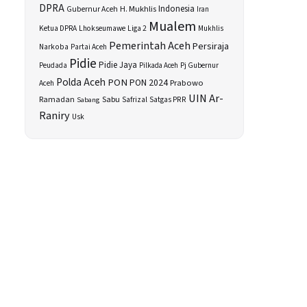
DPRA
H. Mukhlis
Indonesia
Gubernur Aceh
Iran
Mualem
Ketua DPRA
Lhokseumawe
Liga 2
Mukhlis
Pemerintah Aceh
Persiraja
Narkoba
Partai Aceh
Pidie
Pidie Jaya
Peudada
Pilkada Aceh
Pj Gubernur
Polda Aceh
PON
PON 2024
Prabowo
Aceh
UIN Ar-
Sabu
Ramadan
Safrizal
Satgas PRR
Sabang
Raniry
Usk