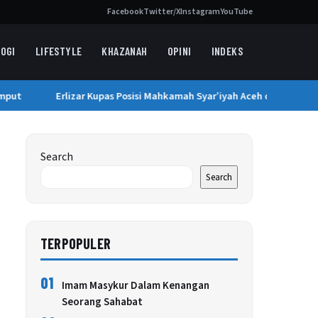
Facebook
Twitter/X
Instagram
YouTube
OGI
LIFESTYLE
KHAZANAH
OPINI
INDEKS
put
Erlizar Kupas Posisi Mahkamah Syar’iyah Aceh di Sistem Per
Search
Search
TERPOPULER
01
Imam Masykur Dalam Kenangan
Seorang Sahabat