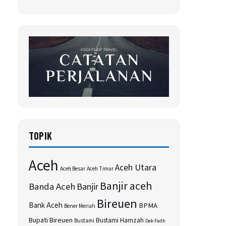
TOPIK
Aceh
Aceh Utara
Aceh Besar
Aceh Timur
Banjir aceh
Banda Aceh
Banjir
Bireuen
Bank Aceh
BPMA
Bener Meriah
Bupati Bireuen
Bustami Hamzah
Bustami
Dek Fadh