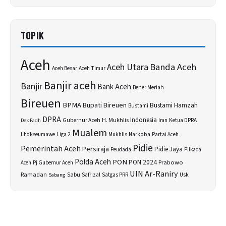
TOPIK
Aceh
Banda Aceh
Aceh Utara
Aceh Besar
Aceh Timur
Banjir aceh
Banjir
Bank Aceh
Bener Meriah
Bireuen
BPMA
Bupati Bireuen
Bustami Hamzah
Bustami
DPRA
H. Mukhlis
Indonesia
Gubernur Aceh
Ketua DPRA
Dek Fadh
Iran
Mualem
Lhokseumawe
Liga 2
Narkoba
Mukhlis
Partai Aceh
Pidie
Pemerintah Aceh
Persiraja
Pidie Jaya
Peudada
Pilkada
Polda Aceh
PON
PON 2024
Prabowo
Aceh
Pj Gubernur Aceh
UIN Ar-Raniry
Sabu
Ramadan
Safrizal
Satgas PRR
Usk
Sabang