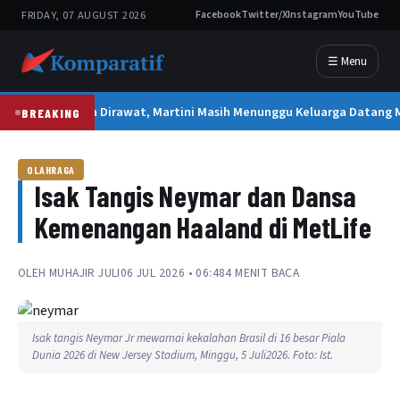
FRIDAY, 07 AUGUST 2026
Facebook
Twitter/X
Instagram
YouTube
☰ Menu
2 Tahun Dirawat, Martini Masih Menunggu Keluarga Datang
BREAKING
OLAHRAGA
Isak Tangis Neymar dan Dansa
Kemenangan Haaland di MetLife
OLEH
MUHAJIR JULI
06 JUL 2026 • 06:48
4 MENIT BACA
Isak tangis Neymar Jr mewarnai kekalahan Brasil di 16 besar Piala
Dunia 2026 di New Jersey Stadium, Minggu, 5 Juli2026. Foto: Ist.