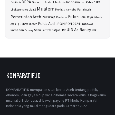
DPRA
H. Mukhlis
Indonesia
Gubernur Aceh
Ketua DPRA
Dek Fadh
Iran
Mualem
Lhokseumawe
Liga 2
Narkoba
Mukhlis
Partai Aceh
Pidie
Pemerintah Aceh
Persiraja
Pidie Jaya
Peudada
Pilkada
Polda Aceh
PON
PON 2024
Prabowo
Aceh
Pj Gubernur Aceh
UIN Ar-Raniry
Sabu
Ramadan
Safrizal
Satgas PRR
Usk
Sabang
KOMPARATIF.ID
KOMPARATIF.ID merupakan situs berita Aceh tentang politik,
ekonomi, dan gaya hidup yang dikemas secara khusus bagi kaum
milenial di Indonesia, di bawah payung PT Media Komparatif
Indonesia yang mulai mengudara pada 23 Maret 2022