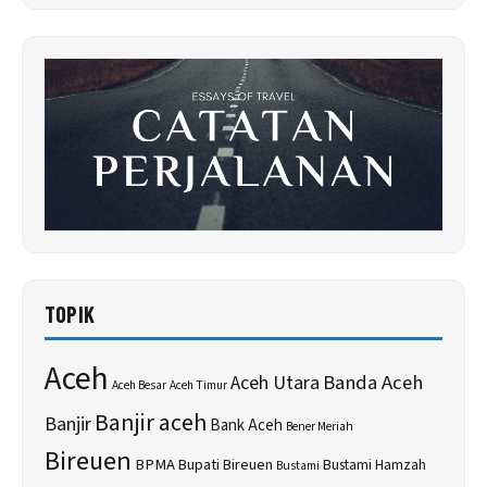
TOPIK
Aceh
Banda Aceh
Aceh Utara
Aceh Besar
Aceh Timur
Banjir aceh
Banjir
Bank Aceh
Bener Meriah
Bireuen
BPMA
Bupati Bireuen
Bustami Hamzah
Bustami