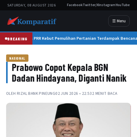
SATURDAY, 08 AUGUST 2026
Facebook
Twitter/X
Instagram
YouTube
☰ Menu
Satgas PRR Kebut Pemulihan Pertanian Terdampak Bencana
BREAKING
NASIONAL
Prabowo Copot Kepala BGN
Dadan Hindayana, Diganti Nanik
OLEH
RIZAL BANK PINEUNG
02 JUN 2026 • 22:53
2 MENIT BACA