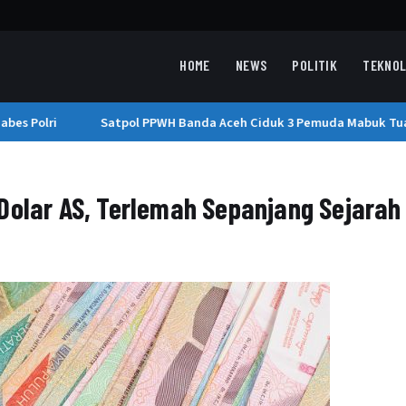
HOME
NEWS
POLITIK
TEKNOL
s Polri
Satpol PPWH Banda Aceh Ciduk 3 Pemuda Mabuk Tuak 
Dolar AS, Terlemah Sepanjang Sejarah