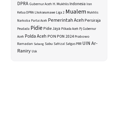
DPRA
H. Mukhlis
Indonesia
Gubernur Aceh
Iran
Mualem
Ketua DPRA
Lhokseumawe
Liga 2
Mukhlis
Pemerintah Aceh
Persiraja
Narkoba
Partai Aceh
Pidie
Pidie Jaya
Peudada
Pilkada Aceh
Pj Gubernur
Polda Aceh
PON
PON 2024
Prabowo
Aceh
UIN Ar-
Sabu
Ramadan
Safrizal
Satgas PRR
Sabang
Raniry
Usk