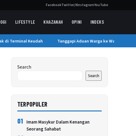
Facebook
Twitter/X
Instagram
YouTube
OGI
LIFESTYLE
KHAZANAH
OPINI
INDEKS
di Terminal Keudah
Tanggapi Aduan Warga ke Wapres, Pemkab 
Search
Search
TERPOPULER
01
Imam Masykur Dalam Kenangan
Seorang Sahabat