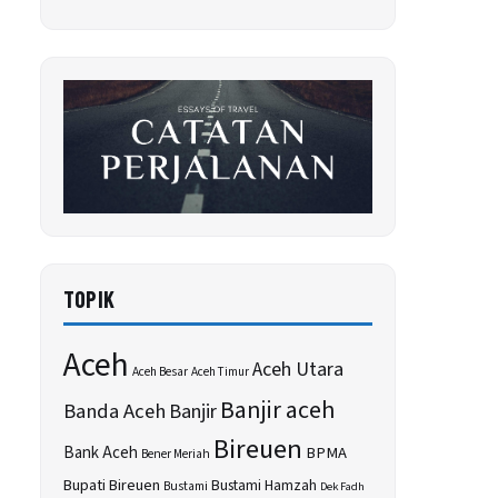
TOPIK
Aceh
Aceh Utara
Aceh Besar
Aceh Timur
Banjir aceh
Banda Aceh
Banjir
Bireuen
Bank Aceh
BPMA
Bener Meriah
Bupati Bireuen
Bustami Hamzah
Bustami
Dek Fadh