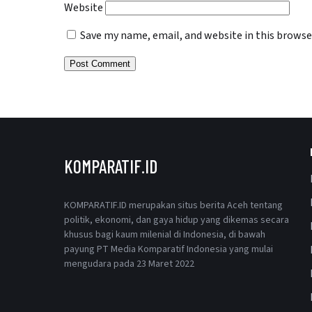
Website
Save my name, email, and website in this browse
KOMPARATIF.ID
KOMPARATIF.ID merupakan situs berita Aceh tentang
politik, ekonomi, dan gaya hidup yang dikemas secara
khusus bagi kaum milenial di Indonesia, di bawah
payung PT Media Komparatif Indonesia yang mulai
mengudara pada 23 Maret 2022