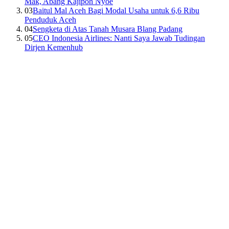
Mak, Abang Kajipoh Nyoe
03
Baitul Mal Aceh Bagi Modal Usaha untuk 6,6 Ribu
Penduduk Aceh
04
Sengketa di Atas Tanah Musara Blang Padang
05
CEO Indonesia Airlines: Nanti Saya Jawab Tudingan
Dirjen Kemenhub