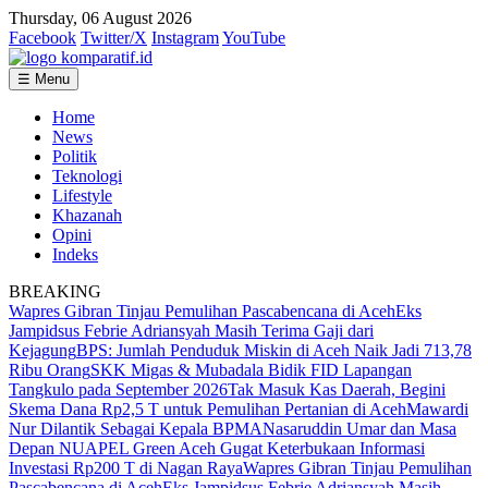
Thursday, 06 August 2026
Facebook
Twitter/X
Instagram
YouTube
☰ Menu
Home
News
Politik
Teknologi
Lifestyle
Khazanah
Opini
Indeks
BREAKING
Wapres Gibran Tinjau Pemulihan Pascabencana di Aceh
Eks
Jampidsus Febrie Adriansyah Masih Terima Gaji dari
Kejagung
BPS: Jumlah Penduduk Miskin di Aceh Naik Jadi 713,78
Ribu Orang
SKK Migas & Mubadala Bidik FID Lapangan
Tangkulo pada September 2026
Tak Masuk Kas Daerah, Begini
Skema Dana Rp2,5 T untuk Pemulihan Pertanian di Aceh
Mawardi
Nur Dilantik Sebagai Kepala BPMA
Nasaruddin Umar dan Masa
Depan NU
APEL Green Aceh Gugat Keterbukaan Informasi
Investasi Rp200 T di Nagan Raya
Wapres Gibran Tinjau Pemulihan
Pascabencana di Aceh
Eks Jampidsus Febrie Adriansyah Masih