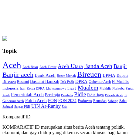
Topik
Aceh
Banda Aceh
Aceh Utara
Banjir
Aceh Besar
Aceh Timur
Bireuen
Banjir aceh
Bank Aceh
BPMA
Bupati
Bener Meriah
Bireuen
DPRA
Bustami Hamzah
H. Mukhlis
Bustami
Gubernur Aceh
Dek Fadh
Mualem
Indonesia
Iran
Ketua DPRA
Lhokseumawe
Liga 2
Mukhlis
Narkoba
Partai
Pidie
Pemerintah Aceh
Persiraja
Pidie Jaya
Aceh
Peudada
Pilkada Aceh
Pj
Polda Aceh
PON
PON 2024
Prabowo
Ramadan
Sabu
Gubernur Aceh
Sabang
UIN Ar-Raniry
Safrizal
Satgas PRR
Usk
Komparatif.ID
KOMPARATIF.ID merupakan situs berita Aceh tentang politik,
ekonomi, dan gaya hidup yang dikemas secara khusus bagi kaum