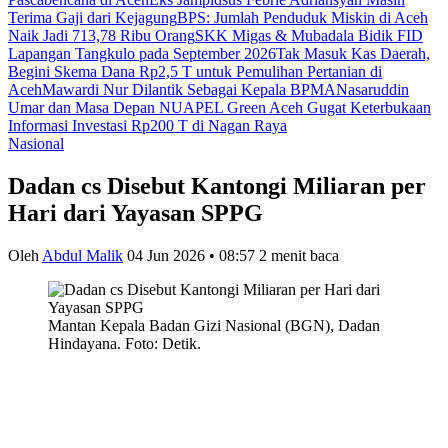
Terima Gaji dari Kejagung
BPS: Jumlah Penduduk Miskin di Aceh
Naik Jadi 713,78 Ribu Orang
SKK Migas & Mubadala Bidik FID
Lapangan Tangkulo pada September 2026
Tak Masuk Kas Daerah,
Begini Skema Dana Rp2,5 T untuk Pemulihan Pertanian di
Aceh
Mawardi Nur Dilantik Sebagai Kepala BPMA
Nasaruddin
Umar dan Masa Depan NU
APEL Green Aceh Gugat Keterbukaan
Informasi Investasi Rp200 T di Nagan Raya
Nasional
Dadan cs Disebut Kantongi Miliaran per
Hari dari Yayasan SPPG
Oleh
Abdul Malik
04 Jun 2026 • 08:57
2 menit baca
Mantan Kepala Badan Gizi Nasional (BGN), Dadan
Hindayana. Foto: Detik.