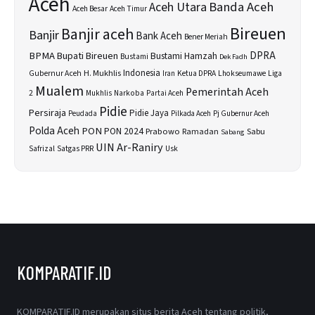
Aceh
Banda Aceh
Aceh Utara
Aceh Besar
Aceh Timur
Bireuen
Banjir aceh
Banjir
Bank Aceh
Bener Meriah
BPMA
Bupati Bireuen
DPRA
Bustami Hamzah
Bustami
Dek Fadh
H. Mukhlis
Indonesia
Gubernur Aceh
Ketua DPRA
Lhokseumawe
Liga
Iran
Mualem
Pemerintah Aceh
2
Narkoba
Mukhlis
Partai Aceh
Pidie
Persiraja
Pidie Jaya
Peudada
Pilkada Aceh
Pj Gubernur Aceh
Polda Aceh
PON
PON 2024
Prabowo
Sabu
Ramadan
Sabang
UIN Ar-Raniry
Safrizal
Satgas PRR
Usk
KOMPARATIF.ID
KOMPARATIF.ID merupakan situs berita Aceh tentang politik,