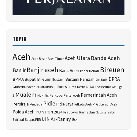
TOPIK
Aceh
Banda Aceh
Aceh Utara
Aceh Besar
Aceh Timur
Bireuen
Banjir aceh
Banjir
Bank Aceh
Bener Meriah
BPMA
Bupati Bireuen
DPRA
Bustami Hamzah
Bustami
Dek Fadh
H. Mukhlis
Indonesia
Gubernur Aceh
Ketua DPRA
Lhokseumawe
Liga
Iran
Mualem
Pemerintah Aceh
2
Narkoba
Mukhlis
Partai Aceh
Pidie
Persiraja
Pidie Jaya
Peudada
Pilkada Aceh
Pj Gubernur Aceh
Polda Aceh
PON
PON 2024
Prabowo
Sabu
Ramadan
Sabang
UIN Ar-Raniry
Safrizal
Satgas PRR
Usk