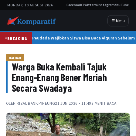
MONDAY, 10 AUGUST 2026
Facebook
Twitter/X
Instagram
YouTube
☰ Menu
SMAN 1 Peudada Wajibkan Siswa Bisa Baca Alquran Sebelum 
BREAKING
DAERAH
Warga Buka Kembali Tajuk
Enang-Enang Bener Meriah
Secara Swadaya
OLEH
RIZAL BANK PINEUNG
21 JUN 2026 • 11:49
3 MENIT BACA