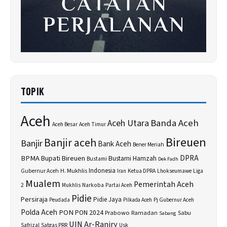
TOPIK
Aceh
Banda Aceh
Aceh Utara
Aceh Besar
Aceh Timur
Bireuen
Banjir aceh
Banjir
Bank Aceh
Bener Meriah
BPMA
Bupati Bireuen
DPRA
Bustami Hamzah
Bustami
Dek Fadh
H. Mukhlis
Indonesia
Gubernur Aceh
Ketua DPRA
Lhokseumawe
Liga
Iran
Mualem
Pemerintah Aceh
2
Narkoba
Mukhlis
Partai Aceh
Pidie
Persiraja
Pidie Jaya
Peudada
Pilkada Aceh
Pj Gubernur Aceh
Polda Aceh
PON
PON 2024
Prabowo
Sabu
Ramadan
Sabang
UIN Ar-Raniry
Safrizal
Satgas PRR
Usk