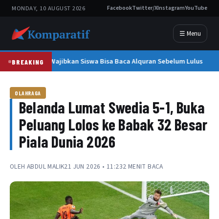
MONDAY, 10 AUGUST 2026
Facebook
Twitter/X
Instagram
YouTube
☰ Menu
MAN 1 Peudada Wajibkan Siswa Bisa Baca Alquran Sebelum Lulus
BREAKING
OLAHRAGA
Belanda Lumat Swedia 5-1, Buka
Peluang Lolos ke Babak 32 Besar
Piala Dunia 2026
OLEH
ABDUL MALIK
21 JUN 2026 • 11:23
2 MENIT BACA