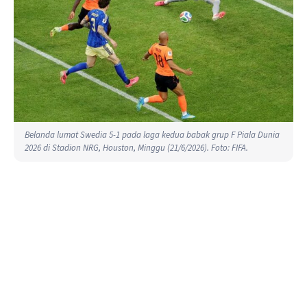
Belanda lumat Swedia 5-1 pada laga kedua babak grup F Piala Dunia
2026 di Stadion NRG, Houston, Minggu (21/6/2026). Foto: FIFA.