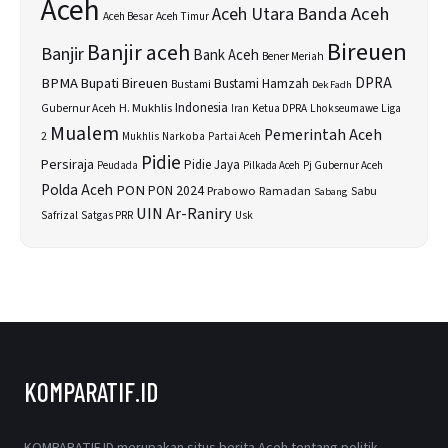
Aceh
Banda Aceh
Aceh Utara
Aceh Besar
Aceh Timur
Bireuen
Banjir aceh
Banjir
Bank Aceh
Bener Meriah
BPMA
Bupati Bireuen
DPRA
Bustami Hamzah
Bustami
Dek Fadh
H. Mukhlis
Indonesia
Gubernur Aceh
Ketua DPRA
Lhokseumawe
Liga
Iran
Mualem
Pemerintah Aceh
2
Narkoba
Mukhlis
Partai Aceh
Pidie
Persiraja
Pidie Jaya
Peudada
Pilkada Aceh
Pj Gubernur Aceh
Polda Aceh
PON
PON 2024
Prabowo
Sabu
Ramadan
Sabang
UIN Ar-Raniry
Safrizal
Satgas PRR
Usk
KOMPARATIF.ID
KOMPARATIF.ID merupakan situs berita Aceh tentang politik,