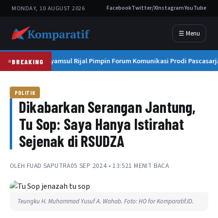
MONDAY, 10 AUGUST 2026
Facebook
Twitter/X
Instagram
YouTube
☰ Menu
Prof. Syamsul Rijal Pimpin Forum Komunikasi Prodi Pascasarj
BREAKING
POLITIK
Dikabarkan Serangan Jantung,
Tu Sop: Saya Hanya Istirahat
Sejenak di RSUDZA
OLEH
FUAD SAPUTRA
05 SEP 2024 • 13:52
1 MENIT BACA
Teungku H. Muhammad Yusuf A. Wahab. Foto: HO for Komparatif.ID.