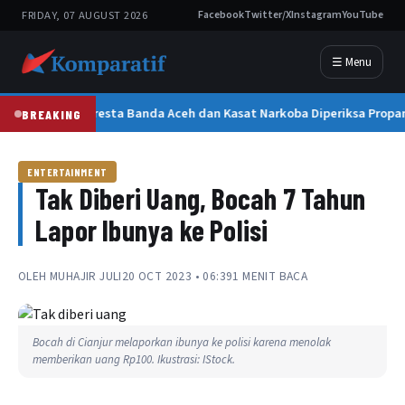
FRIDAY, 07 AUGUST 2026
Facebook
Twitter/X
Instagram
YouTube
☰ Menu
Kapolresta Banda Aceh dan Kasat Narkoba Diperiksa Propam
BREAKING
ENTERTAINMENT
Tak Diberi Uang, Bocah 7 Tahun
Lapor Ibunya ke Polisi
OLEH
MUHAJIR JULI
20 OCT 2023 • 06:39
1 MENIT BACA
Bocah di Cianjur melaporkan ibunya ke polisi karena menolak
memberikan uang Rp100. Ikustrasi: IStock.