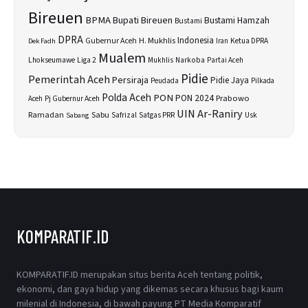
Bireuen
BPMA
Bupati Bireuen
Bustami Hamzah
Bustami
DPRA
H. Mukhlis
Indonesia
Gubernur Aceh
Ketua DPRA
Dek Fadh
Iran
Mualem
Lhokseumawe
Liga 2
Narkoba
Mukhlis
Partai Aceh
Pidie
Pemerintah Aceh
Persiraja
Pidie Jaya
Peudada
Pilkada
Polda Aceh
PON
PON 2024
Prabowo
Aceh
Pj Gubernur Aceh
UIN Ar-Raniry
Sabu
Ramadan
Safrizal
Satgas PRR
Usk
Sabang
KOMPARATIF.ID
KOMPARATIF.ID merupakan situs berita Aceh tentang politik,
ekonomi, dan gaya hidup yang dikemas secara khusus bagi kaum
milenial di Indonesia, di bawah payung PT Media Komparatif