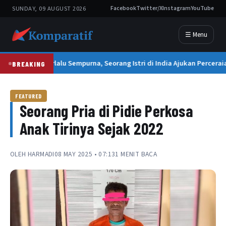
SUNDAY, 09 AUGUST 2026
Facebook
Twitter/X
Instagram
YouTube
☰ Menu
Suami Terlalu Sempurna, Seorang Istri di India Ajukan Percerai
BREAKING
FEATURED
Seorang Pria di Pidie Perkosa
Anak Tirinya Sejak 2022
OLEH
HARMADI
08 MAY 2025 • 07:13
1 MENIT BACA