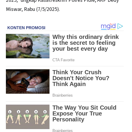
2025,” ungkap Kasatreskrim Polres Pidie, AKP Dedy
Miswar, Rabu (7/5/2025).