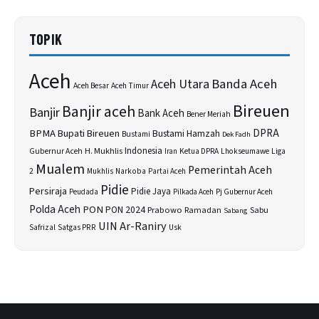
TOPIK
Aceh
Banda Aceh
Aceh Utara
Aceh Besar
Aceh Timur
Bireuen
Banjir aceh
Banjir
Bank Aceh
Bener Meriah
BPMA
Bupati Bireuen
DPRA
Bustami Hamzah
Bustami
Dek Fadh
H. Mukhlis
Indonesia
Gubernur Aceh
Ketua DPRA
Lhokseumawe
Liga
Iran
Mualem
Pemerintah Aceh
2
Narkoba
Mukhlis
Partai Aceh
Pidie
Persiraja
Pidie Jaya
Peudada
Pilkada Aceh
Pj Gubernur Aceh
Polda Aceh
PON
PON 2024
Prabowo
Sabu
Ramadan
Sabang
UIN Ar-Raniry
Safrizal
Satgas PRR
Usk